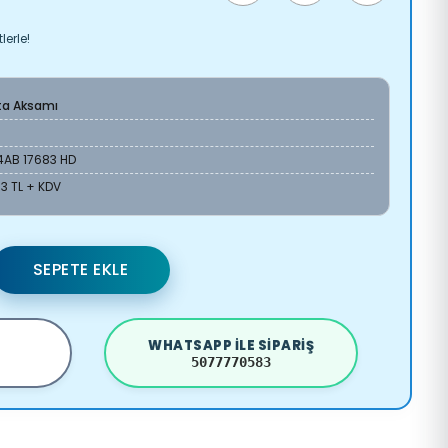
lerle!
ta Aksamı
4AB 17683 HD
03 TL + KDV
SEPETE EKLE
WHATSAPP ILE SIPARIŞ
5077770583