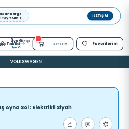
pmadan Kargo
İLETIŞIM
Teyit Alınız.
Üye Girişi
Favorilerim
go Takibi
SEPETIM
Üye Ol
VOLKSWAGEN
ş Ayna Sol : Elektrikli Siyah