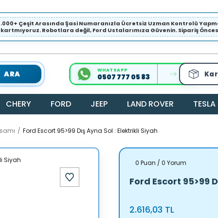
1.000+ Çeşit Arasında Şasi Numaranızla Ücretsiz Uzman Kontrolü Ya
ıkartmıyoruz. Robotlara değil, Ford Ustalarımıza Güvenin. Sipariş Öncesi 
WHATSAPP
ARA
Kar
0507 777 05 83
CHERY
FORD
JEEP
LAND ROVER
TESLA
ksamı
Ford Escort 95>99 Dış Ayna Sol : Elektrikli Siyah
0 Puan / 0 Yorum
Ford Escort 95>99 Dı
2.616,03 TL