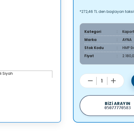
*272,46 TL den başlayan taksit
Kategori
Kapor
Marka
AYNA
Stok Kodu
HMP 9
Fiyat
2.180,
BIZI ARAYIN
05077770583