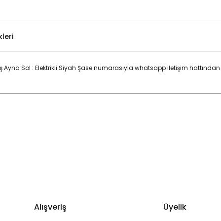
leri
 Ayna Sol : Elektrikli Siyah Şase numarasıyla whatsapp iletişim hattından
Bu ürüne ilk yorumu siz yapın!
Yorum Yaz
Alışveriş
Üyelik