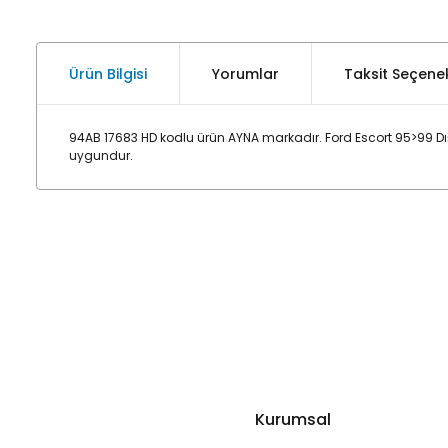
Ürün Bilgisi
Yorumlar
Taksit Seçenek
94AB 17683 HD kodlu ürün AYNA markadır. Ford Escort 95>99 Dış
uygundur.
Kurumsal