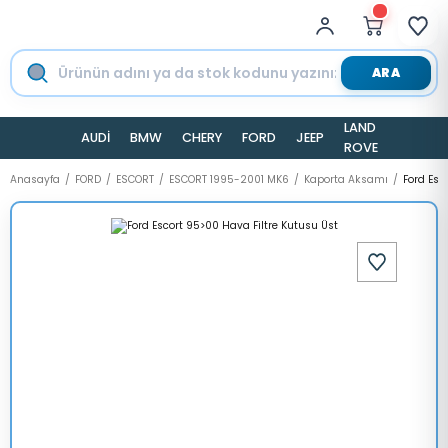
ARA
LAND
AUDİ
BMW
CHERY
FORD
JEEP
TESLA
ROVER
Anasayfa
FORD
ESCORT
ESCORT 1995-2001 MK6
Kaporta Aksamı
Ford Esc