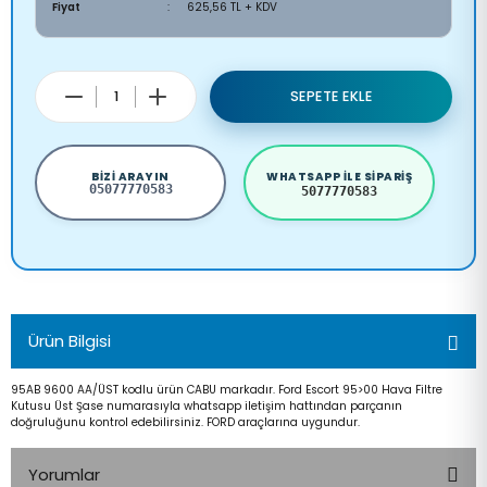
Fiyat
625,56 TL + KDV
SEPETE EKLE
BIZI ARAYIN
WHATSAPP ILE SIPARIŞ
05077770583
5077770583
Ürün Bilgisi
95AB 9600 AA/ÜST kodlu ürün CABU markadır. Ford Escort 95>00 Hava Filtre
Kutusu Üst Şase numarasıyla whatsapp iletişim hattından parçanın
doğruluğunu kontrol edebilirsiniz. FORD araçlarına uygundur.
Yorumlar