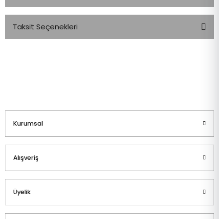
Taksit Seçenekleri
Bu ürüne ilk yorumu siz yapın!
Yorum Yaz
Kurumsal
Alışveriş
Üyelik