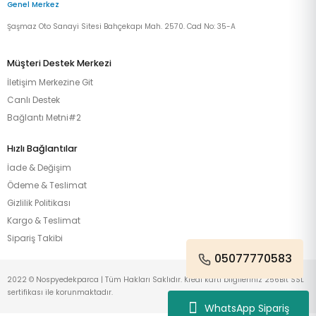
Genel Merkez
Şaşmaz Oto Sanayi Sitesi Bahçekapı Mah. 2570. Cad No: 35-A
Müşteri Destek Merkezi
İletişim Merkezine Git
Canlı Destek
Bağlantı Metni#2
Hızlı Bağlantılar
İade & Değişim
Ödeme & Teslimat
Gizlilik Politikası
Kargo & Teslimat
Sipariş Takibi
05077770583
2022 © Nospyedekparca | Tüm Hakları Saklıdır. Kredi kartı bilgileriniz 256Bit SSL
sertifikası ile korunmaktadır.
WhatsApp Sipariş