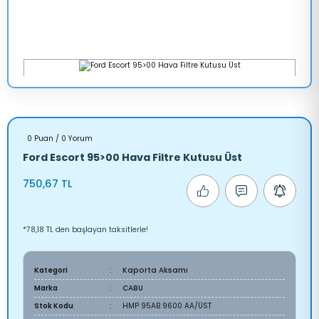
0 Puan / 0 Yorum
Ford Escort 95>00 Hava Filtre Kutusu Üst
750,67 TL
*78,18 TL den başlayan taksitlerle!
Kategori
Kaporta Aksamı
Marka
CABU
Stok Kodu
HMP 95AB 9600 AA/ÜST