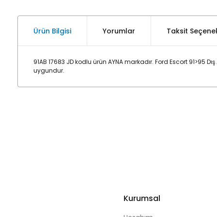
Ürün Bilgisi
Yorumlar
Taksit Seçenek
91AB 17683 JD kodlu ürün AYNA markadır. Ford Escort 91>95 Dı
uygundur.
Kurumsal