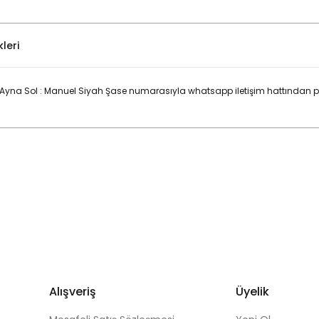
leri
ş Ayna Sol : Manuel Siyah Şase numarasıyla whatsapp iletişim hattından p
Bu ürüne ilk yorumu siz yapın!
Yorum Yaz
Alışveriş
Üyelik