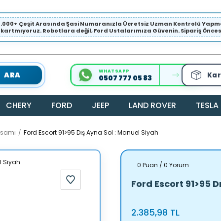
1.000+ Çeşit Arasında Şasi Numaranızla Ücretsiz Uzman Kontrolü Ya
ıkartmıyoruz. Robotlara değil, Ford Ustalarımıza Güvenin. Sipariş Öncesi 
WHATSAPP
ARA
Kar
0507 777 05 83
CHERY
FORD
JEEP
LAND ROVER
TESLA
ksamı
Ford Escort 91>95 Dış Ayna Sol : Manuel Siyah
0 Puan / 0 Yorum
Ford Escort 91>95 D
2.385,98 TL