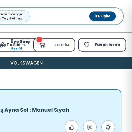
pmadan Kargo
İLETIŞIM
Teyit Alınız.
Üye Girişi
Favorilerim
go Takibi
SEPETIM
Üye Ol
VOLKSWAGEN
ış Ayna Sol : Manuel Siyah