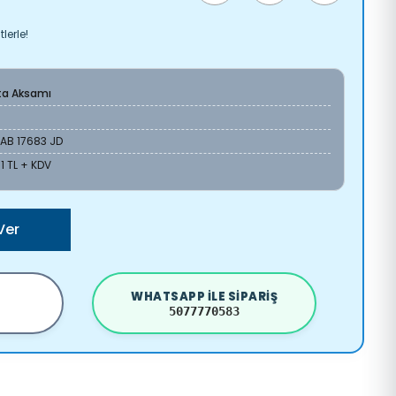
lerle!
ta Aksamı
AB 17683 JD
31 TL + KDV
Ver
WHATSAPP ILE SIPARIŞ
5077770583