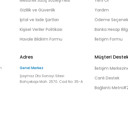
Mesafeli Satış Sözleşmesi
Yeni Ol
Gizlilik ve Güvenlik
Yardım
İptal ve İade Şartları
Ödeme Seçenekl
Kişisel Veriler Politikası
Banka Hesap Bilgi
Havale Bildirim Formu
İletişim Formu
Adres
Müşteri Deste
n
Genel Merkez
İletişim Merkezin
Şaşmaz Oto Sanayi Sitesi
Canlı Destek
Bahçekapı Mah. 2570. Cad No: 35-A
Bağlantı Metni#