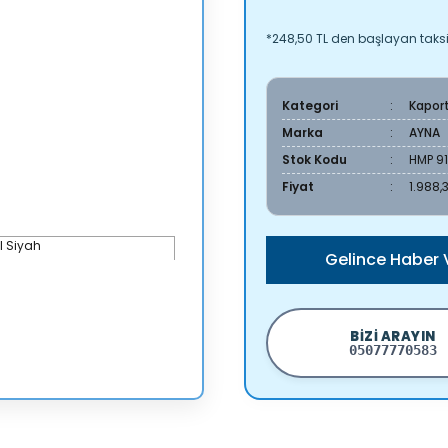
*248,50 TL den başlayan taksit
Kategori
Kapor
Marka
AYNA
Stok Kodu
HMP 91
Fiyat
1.988,
Gelince Haber 
BIZI ARAYIN
05077770583