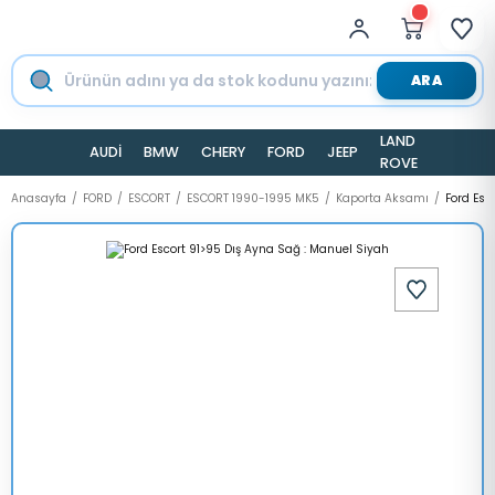
ARA
LAND
AUDİ
BMW
CHERY
FORD
JEEP
TESLA
ROVER
Anasayfa
FORD
ESCORT
ESCORT 1990-1995 MK5
Kaporta Aksamı
Ford Esc