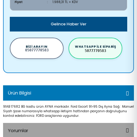
Fiyat
1.988,31 TL + KDV
Gelince Haber Ver
BIZI ARAYIN
WHATSAPP ILE SIPARIŞ
05077770583
5077770583
Ürün Bilgisi
91AB 17682 BG kodlu ürün AYNA markadır. Ford Escort 91>95 Dış Ayna Sağ : Manuel
Siyah Şase numarasıyla whatsapp iletişim hattından parçanın doğruluğunu
kontrol edebilirsiniz. FORD araçlarına uygundur.
Yorumlar