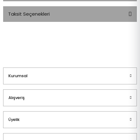
Taksit Seçenekleri
Bu ürüne ilk yorumu siz yapın!
Yorum Yaz
Kurumsal
Alışveriş
Üyelik