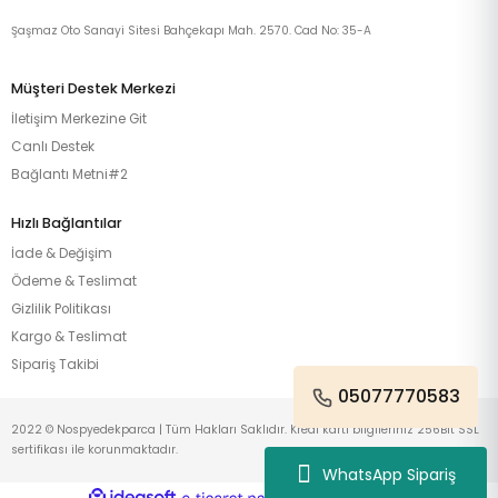
Şaşmaz Oto Sanayi Sitesi Bahçekapı Mah. 2570. Cad No: 35-A
Müşteri Destek Merkezi
İletişim Merkezine Git
Canlı Destek
Bağlantı Metni#2
Hızlı Bağlantılar
İade & Değişim
Ödeme & Teslimat
Gizlilik Politikası
Kargo & Teslimat
Sipariş Takibi
05077770583
2022 © Nospyedekparca | Tüm Hakları Saklıdır. Kredi kartı bilgileriniz 256Bit SSL
sertifikası ile korunmaktadır.
WhatsApp Sipariş
ideasoft
ile