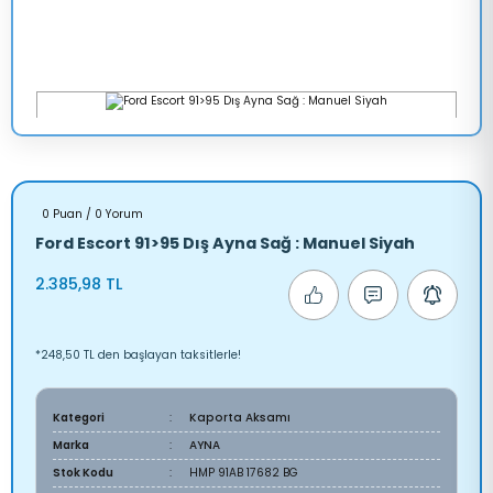
0 Puan / 0 Yorum
Ford Escort 91>95 Dış Ayna Sağ : Manuel Siyah
2.385,98 TL
*248,50 TL den başlayan taksitlerle!
Kategori
Kaporta Aksamı
Marka
AYNA
Stok Kodu
HMP 91AB 17682 BG