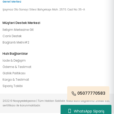
Genel Merkez
Şaşmaz Oto Sanayi Sitesi Bahçekapı Mah. 2570. Cad No: 35-A
Müşteri Destek Merkezi
İletişim Merkezine Git
Canlı Destek
Bağlantı Metni#2
Hızlı Bağlantılar
İade & Değişim
Ödeme & Teslimat
Gizlilik Politikası
Kargo & Teslimat
Sipariş Takibi
05077770583
2022 © Nospyedekparca | Tüm Hakları Saklıdır. Kredi kartı bilgileriniz 256Bit SSL
sertifikası ile korunmaktadır.
WhatsApp Sipariş