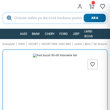
ARA
LAND
AUDİ
BMW
CHERY
FORD
JEEP
TESLA
ROVER
Anasayfa
FORD
ESCORT
ESCORT 1986-1990 MK4
Lastik / Bant / Tel Aksamı