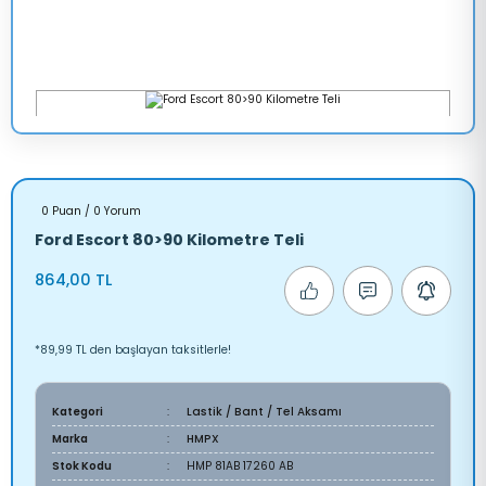
0 Puan / 0 Yorum
Ford Escort 80>90 Kilometre Teli
864,00 TL
*89,99 TL den başlayan taksitlerle!
Kategori
Lastik / Bant / Tel Aksamı
Marka
HMPX
Stok Kodu
HMP 81AB 17260 AB