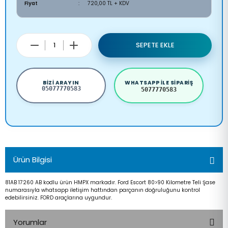
Fiyat
720,00 TL + KDV
SEPETE EKLE
BIZI ARAYIN
WHATSAPP ILE SIPARIŞ
05077770583
5077770583
Ürün Bilgisi
81AB 17260 AB kodlu ürün HMPX markadır. Ford Escort 80>90 Kilometre Teli Şase
numarasıyla whatsapp iletişim hattından parçanın doğruluğunu kontrol
edebilirsiniz. FORD araçlarına uygundur.
Yorumlar