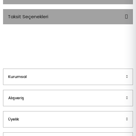
Taksit Seçenekleri
Bu ürüne ilk yorumu siz yapın!
Yorum Yaz
Kurumsal
Alışveriş
Üyelik