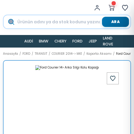
ARA
LAND
AUDİ
BMW
CHERY
FORD
JEEP
TESLA
ROVER
Anasayfa
FORD
TRANSİT
COURİER 2014-> MK1
Kaporta Aksamı
Ford Courie