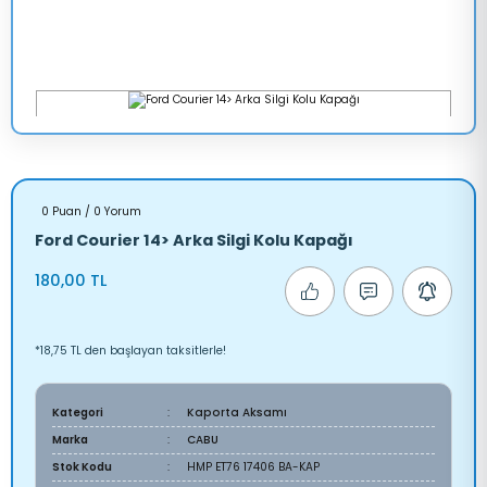
0 Puan / 0 Yorum
Ford Courier 14> Arka Silgi Kolu Kapağı
180,00 TL
*18,75 TL den başlayan taksitlerle!
Kategori
Kaporta Aksamı
Marka
CABU
Stok Kodu
HMP ET76 17406 BA-KAP