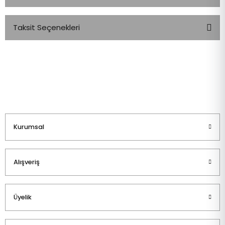
Taksit Seçenekleri
Bu ürüne ilk yorumu siz yapın!
Yorum Yaz
Kurumsal
Alışveriş
Üyelik