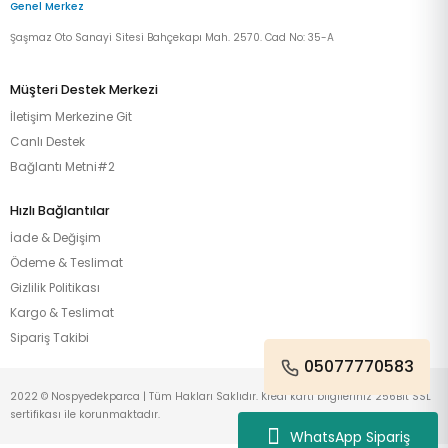
Genel Merkez
Şaşmaz Oto Sanayi Sitesi Bahçekapı Mah. 2570. Cad No: 35-A
Müşteri Destek Merkezi
İletişim Merkezine Git
Canlı Destek
Bağlantı Metni#2
Hızlı Bağlantılar
İade & Değişim
Ödeme & Teslimat
Gizlilik Politikası
Kargo & Teslimat
Sipariş Takibi
05077770583
2022 © Nospyedekparca | Tüm Hakları Saklıdır. Kredi kartı bilgileriniz 256Bit SSL
sertifikası ile korunmaktadır.
WhatsApp Sipariş