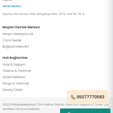
Genel Merkez
Şaşmaz Oto Sanayi Sitesi Bahçekapı Mah. 2570. Cad No: 35-A
Müşteri Destek Merkezi
İletişim Merkezine Git
Canlı Destek
Bağlantı Metni#2
Hızlı Bağlantılar
İade & Değişim
Ödeme & Teslimat
Gizlilik Politikası
Kargo & Teslimat
Sipariş Takibi
05077770583
2022 © Nospyedekparca | Tüm Hakları Saklıdır. Kredi kartı bilgileriniz 256Bit SSL
sertifikası ile korunmaktadır.