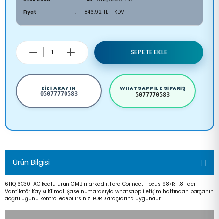
Fiyat
846,92 TL + KDV
SEPETE EKLE
BIZI ARAYIN
WHATSAPP ILE SIPARIŞ
05077770583
5077770583
Ürün Bilgisi
6T1Q 6C301 AC kodlu ürün GMB markadır. Ford Connect-Focus 98>13 1.8 Tdcı
Vantilatör Kayışı Klimalı Şase numarasıyla whatsapp iletişim hattından parçanın
doğruluğunu kontrol edebilirsiniz. FORD araçlarına uygundur.