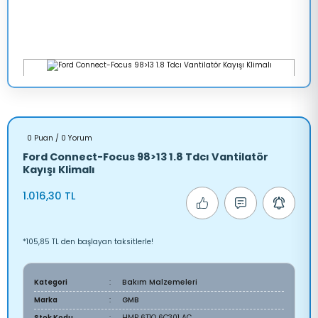
0 Puan / 0 Yorum
Ford Connect-Focus 98>13 1.8 Tdcı Vantilatör
Kayışı Klimalı
1.016,30 TL
*105,85 TL den başlayan taksitlerle!
Kategori
Bakım Malzemeleri
Marka
GMB
Stok Kodu
HMP 6T1Q 6C301 AC