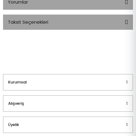
Yorumlar
Taksit Seçenekleri
Bu ürüne ilk yorumu siz yapın!
Yorum Yaz
Kurumsal
Alışveriş
Üyelik