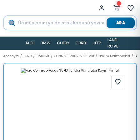
ARA
LAND
AUDİ
BMW
CHERY
FORD
JEEP
TESLA
ROVER
Anasayfa
FORD
TRANSİT
CONNECT 2002-2013 MK1
Bakım Malzemeleri
For