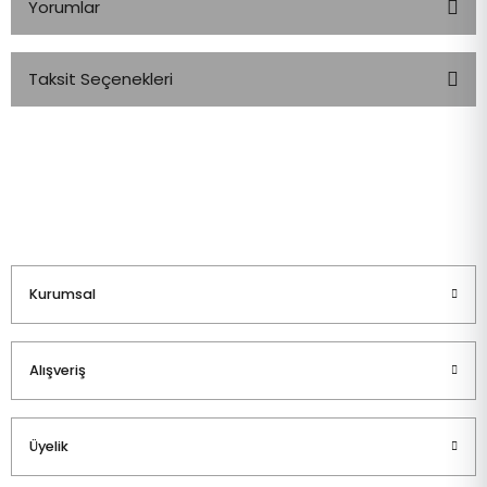
Yorumlar
Taksit Seçenekleri
Bu ürüne ilk yorumu siz yapın!
Yorum Yaz
Kurumsal
Alışveriş
Üyelik