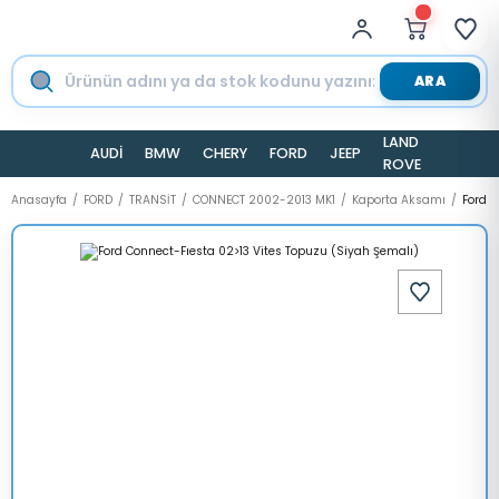
ARA
LAND
AUDİ
BMW
CHERY
FORD
JEEP
TESLA
ROVER
Anasayfa
FORD
TRANSİT
CONNECT 2002-2013 MK1
Kaporta Aksamı
Ford C