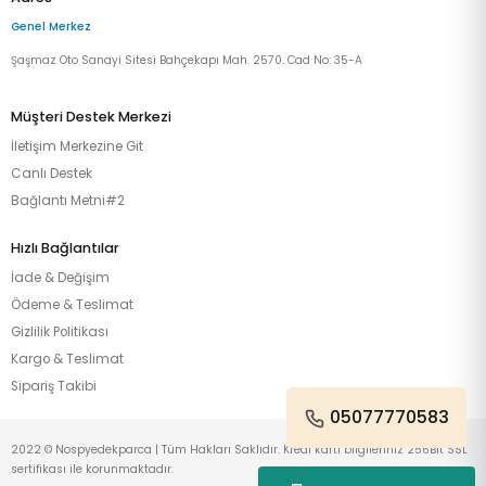
Genel Merkez
Şaşmaz Oto Sanayi Sitesi Bahçekapı Mah. 2570. Cad No: 35-A
Müşteri Destek Merkezi
İletişim Merkezine Git
Canlı Destek
Bağlantı Metni#2
Hızlı Bağlantılar
İade & Değişim
Ödeme & Teslimat
Gizlilik Politikası
Kargo & Teslimat
Sipariş Takibi
05077770583
2022 © Nospyedekparca | Tüm Hakları Saklıdır. Kredi kartı bilgileriniz 256Bit SSL
sertifikası ile korunmaktadır.