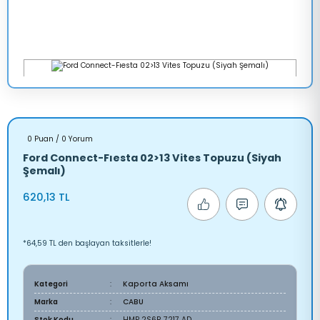
0 Puan / 0 Yorum
Ford Connect-Fıesta 02>13 Vites Topuzu (Siyah
Şemalı)
620,13 TL
*64,59 TL den başlayan taksitlerle!
Kategori
Kaporta Aksamı
Marka
CABU
Stok Kodu
HMP 2S6R 7217 AD