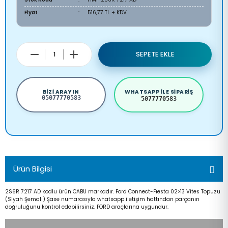
Fiyat
516,77 TL + KDV
SEPETE EKLE
BIZI ARAYIN
WHATSAPP ILE SIPARIŞ
05077770583
5077770583
Ürün Bilgisi
2S6R 7217 AD kodlu ürün CABU markadır. Ford Connect-Fıesta 02>13 Vites Topuzu
(Siyah Şemalı) Şase numarasıyla whatsapp iletişim hattından parçanın
doğruluğunu kontrol edebilirsiniz. FORD araçlarına uygundur.