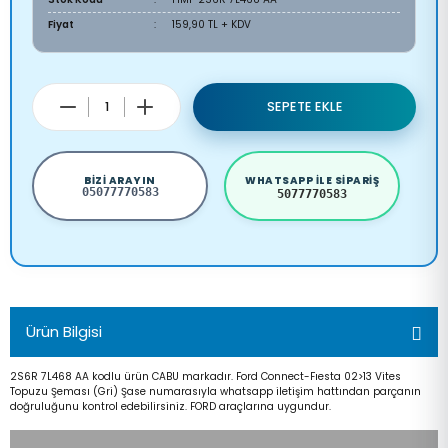
Fiyat
159,90 TL + KDV
SEPETE EKLE
BIZI ARAYIN
WHATSAPP ILE SIPARIŞ
05077770583
5077770583
Ürün Bilgisi
2S6R 7L468 AA kodlu ürün CABU markadır. Ford Connect-Fıesta 02>13 Vites
Topuzu Şeması (Gri) Şase numarasıyla whatsapp iletişim hattından parçanın
doğruluğunu kontrol edebilirsiniz. FORD araçlarına uygundur.