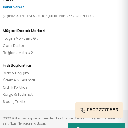
Genel Merkez
Şaşmaz Oto Sanayi Sitesi Bahçekapı Mah. 2570. Cad No: 35-A
Müşteri Destek Merkezi
İletişim Merkezine Git
Canlı Destek
Bağlantı Metni#2
Hızlı Bağlantılar
İade & Değişim
Ödeme & Teslimat
Gizlilik Politikası
Kargo & Teslimat
Sipariş Takibi
05077770583
2022 © Nospyedekparca | Tüm Hakları Saklıdır. Kredi kartı bilgileriniz 256Bit SSL
sertifikası ile korunmaktadır.