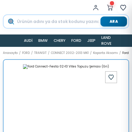
ARA
LAND
AUDİ
BMW
CHERY
FORD
JEEP
TESLA
ROVER
Anasayfa
FORD
TRANSİT
CONNECT 2002-2013 MK1
Kaporta Aksamı
Ford C