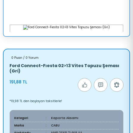
0 Puan / 0 Yorum
Ford Connect-Fıesta 02>13 Vites Topuzu Şeması
(Gri)
191,88 TL
*19,98 TL den başlayan taksitlerle!
Kategori
Kaporta Aksamı
Marka
CABU
Stok Kodu
HMP 2S6R 7L468 AA