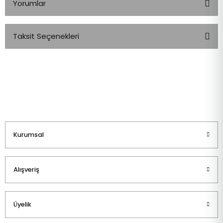
Yorumlar
Taksit Seçenekleri
Bu ürüne ilk yorumu siz yapın!
Yorum Yaz
Kurumsal
Alışveriş
Üyelik