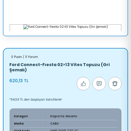
0 Puan / 0 Yorum
Ford Connect-Fıesta 02>13 Vites Topuzu (Gri
Şemalı)
620,13 TL
*64,59 TL den başlayan taksitlerle!
Kategori
Kaporta Aksamı
Marka
CABU
Stok Kodu
HMP 2S6R 7217 AC