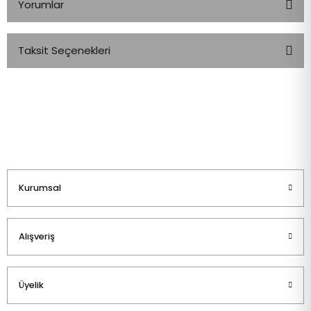
Yorumlar
Taksit Seçenekleri
Bu ürüne ilk yorumu siz yapın!
Yorum Yaz
Kurumsal
Alışveriş
Üyelik