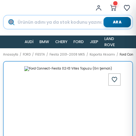
ARA
LAND
AUDİ
BMW
CHERY
FORD
JEEP
TESLA
ROVER
Anasayfa
FORD
FİESTA
Fiesta 2001-2008 MK5
Kaporta Aksamı
Ford Conne