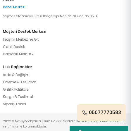
Genel Merkez
Şaşmaz Oto Sanayi Sitesi Bahçekapı Mah. 2570. Cad No: 35-A
Müşteri Destek Merkezi
İletişim Merkezine Git
Canlı Destek
Bağlantı Metni#2
Hızlı Bağlantılar
İade & Değişim
Ödeme & Teslimat
Gizlilik Politikası
Kargo & Teslimat
Sipariş Takibi
05077770583
2022 © Nospyedekparca | Tüm Hakları Saklıdır. Kredi kartı bilgileriniz 256Bit SSL
sertifikası ile korunmaktadır.