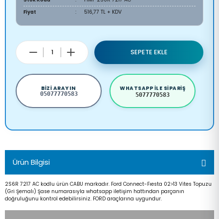
Fiyat
516,77 TL + KDV
SEPETE EKLE
BIZI ARAYIN
WHATSAPP ILE SIPARIŞ
05077770583
5077770583
Ürün Bilgisi
2S6R 7217 AC kodlu ürün CABU markadır. Ford Connect-Fıesta 02>13 Vites Topuzu
(Gri Şemalı) Şase numarasıyla whatsapp iletişim hattından parçanın
doğruluğunu kontrol edebilirsiniz. FORD araçlarına uygundur.