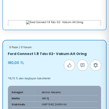
0 Puan / 0 Yorum
Ford Connect 1.8 Tdcı 02- Vakum Alt Oring
180,00 TL
*18,75 TL den başlayan taksitlerle!
Kategori
Motor Aksamı
Marka
ARI İŞ
Stok Kodu
HMP 1S4Q 2A454 AA