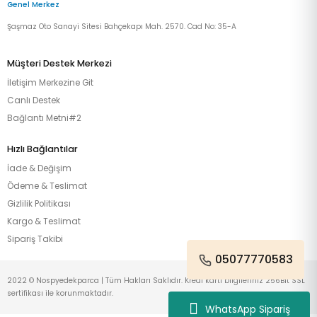
Genel Merkez
Şaşmaz Oto Sanayi Sitesi Bahçekapı Mah. 2570. Cad No: 35-A
Müşteri Destek Merkezi
İletişim Merkezine Git
Canlı Destek
Bağlantı Metni#2
Hızlı Bağlantılar
İade & Değişim
Ödeme & Teslimat
Gizlilik Politikası
Kargo & Teslimat
Sipariş Takibi
05077770583
2022 © Nospyedekparca | Tüm Hakları Saklıdır. Kredi kartı bilgileriniz 256Bit SSL
sertifikası ile korunmaktadır.
WhatsApp Sipariş