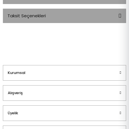
Taksit Seçenekleri
Bu ürüne ilk yorumu siz yapın!
Yorum Yaz
Kurumsal
Alışveriş
Üyelik