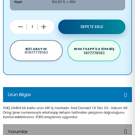
Fiyat
150,00 TL + KDV
SEPETE EKLE
BIZI ARAYIN
WHATSAPP ILE SIPARIŞ
05077770583
5077770583
Ürün Bilgisi
1S4Q 2A454 AA kodlu ürün ARI İŞ markadır. Ford Connect 1.8 Tdcı 02- Vakum Alt
Oring Şase numarasıyla whatsapp iletişim hattından parçanın doğruluğunu
kontrol edebilirsiniz. FORD araçlarına uygundur.
Yorumlar