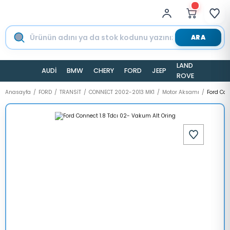
ARA
LAND
AUDİ
BMW
CHERY
FORD
JEEP
TESLA
ROVER
Anasayfa
FORD
TRANSİT
CONNECT 2002-2013 MK1
Motor Aksamı
Ford Con