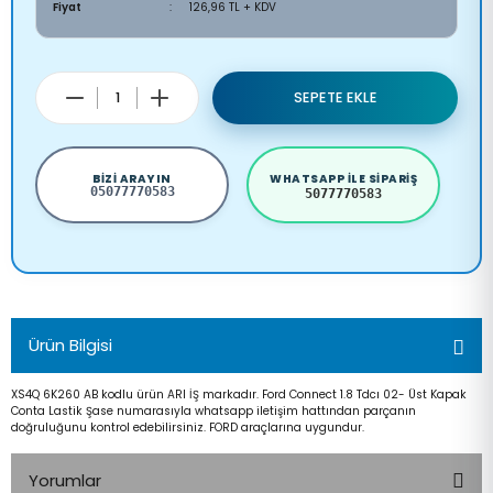
Fiyat
126,96 TL + KDV
SEPETE EKLE
BIZI ARAYIN
WHATSAPP ILE SIPARIŞ
05077770583
5077770583
Ürün Bilgisi
XS4Q 6K260 AB kodlu ürün ARI İŞ markadır. Ford Connect 1.8 Tdcı 02- Üst Kapak
Conta Lastik Şase numarasıyla whatsapp iletişim hattından parçanın
doğruluğunu kontrol edebilirsiniz. FORD araçlarına uygundur.
Yorumlar