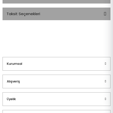
Taksit Seçenekleri
Bu ürüne ilk yorumu siz yapın!
Yorum Yaz
Kurumsal
Alışveriş
Üyelik