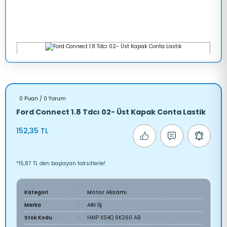
0 Puan / 0 Yorum
Ford Connect 1.8 Tdcı 02- Üst Kapak Conta Lastik
152,35 TL
*15,87 TL den başlayan taksitlerle!
Kategori
Motor Aksamı
Marka
ARI İŞ
Stok Kodu
HMP XS4Q 6K260 AB