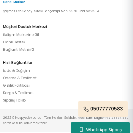
Genel Merkez
Şaşmaz Oto Sanayi Sitesi Bahçekapı Mah. 2570. Cad No: 35-A
Müşteri Destek Merkezi
İletişim Merkezine Git
Canlı Destek
Bağlantı Metni#2
Hızlı Bağlantılar
İade & Değişim
Ödeme & Teslimat
Gizlilik Politikası
Kargo & Teslimat
Sipariş Takibi
05077770583
2022 © Nospyedekparca | Tüm Hakları Saklıdır. Kredi kartı bilgileriniz 256Bit SSL
sertifikası ile korunmaktadır.
WhatsApp Sipariş