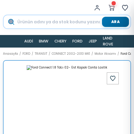
ARA
LAND
AUDİ
BMW
CHERY
FORD
JEEP
TESLA
ROVER
Anasayfa
FORD
TRANSİT
CONNECT 2002-2013 MK1
Motor Aksamı
Ford Con