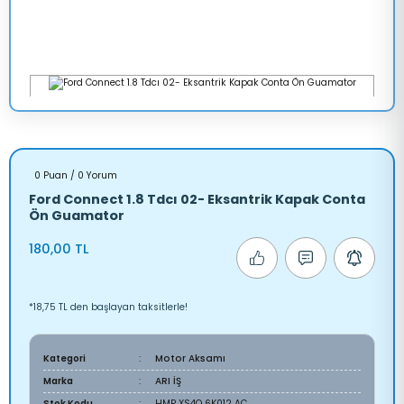
0 Puan / 0 Yorum
Ford Connect 1.8 Tdcı 02- Eksantrik Kapak Conta
Ön Guamator
180,00 TL
*18,75 TL den başlayan taksitlerle!
Kategori
Motor Aksamı
Marka
ARI İŞ
Stok Kodu
HMP XS4Q 6K012 AC