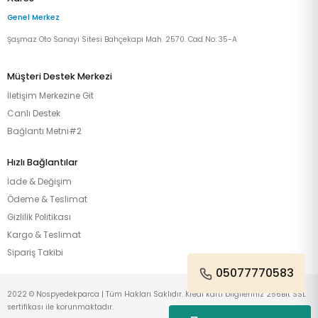
Genel Merkez
Şaşmaz Oto Sanayi Sitesi Bahçekapı Mah. 2570. Cad No: 35-A
Müşteri Destek Merkezi
İletişim Merkezine Git
Canlı Destek
Bağlantı Metni#2
Hızlı Bağlantılar
İade & Değişim
Ödeme & Teslimat
Gizlilik Politikası
Kargo & Teslimat
Sipariş Takibi
05077770583
2022 © Nospyedekparca | Tüm Hakları Saklıdır. Kredi kartı bilgileriniz 256Bit SSL
sertifikası ile korunmaktadır.