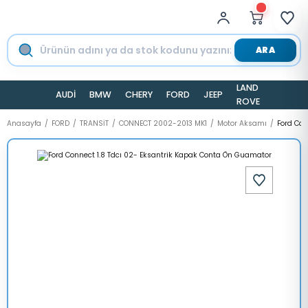
ARA
LAND
AUDİ
BMW
CHERY
FORD
JEEP
TESLA
ROVER
Anasayfa
FORD
TRANSİT
CONNECT 2002-2013 MK1
Motor Aksamı
Ford Con