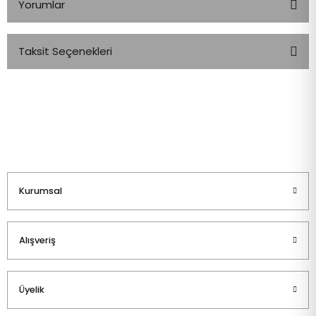
Yorumlar
Taksit Seçenekleri
Bu ürüne ilk yorumu siz yapın!
Yorum Yaz
Kurumsal
Alışveriş
Üyelik