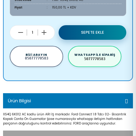
Fiyat
150,00 TL + KDV
SEPETE EKLE
BIZI ARAYIN
WHATSAPP ILE SIPARIŞ
05077770583
5077770583
Ürün Bilgisi
XS4Q 6K012 AC kodlu ürün ARI İŞ markadır. Ford Connect 1.8 Tdcı 02- Eksantrik
Kapak Conta Ön Guamator Şase numarasıyla whatsapp iletişim hattından
parçanın doğruluğunu kontrol edebilirsiniz. FORD araçlarına uygundur.