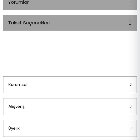
Yorumlar
Taksit Seçenekleri
Bu ürüne ilk yorumu siz yapın!
Yorum Yaz
Kurumsal
Alışveriş
Üyelik