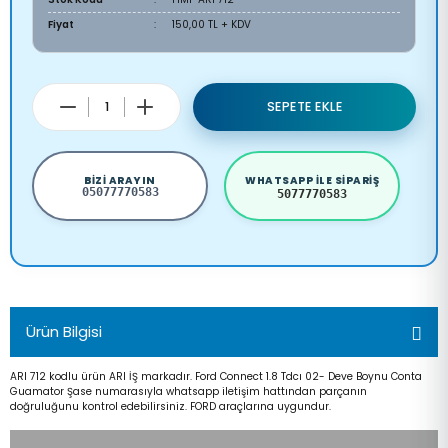
Fiyat
150,00 TL + KDV
SEPETE EKLE
BIZI ARAYIN
WHATSAPP ILE SIPARIŞ
05077770583
5077770583
Ürün Bilgisi
ARI 712 kodlu ürün ARI İŞ markadır. Ford Connect 1.8 Tdcı 02- Deve Boynu Conta
Guamator Şase numarasıyla whatsapp iletişim hattından parçanın
doğruluğunu kontrol edebilirsiniz. FORD araçlarına uygundur.