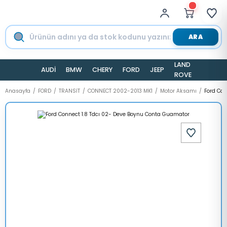
ARA
LAND
AUDİ
BMW
CHERY
FORD
JEEP
TESLA
ROVER
Anasayfa
FORD
TRANSİT
CONNECT 2002-2013 MK1
Motor Aksamı
Ford Con