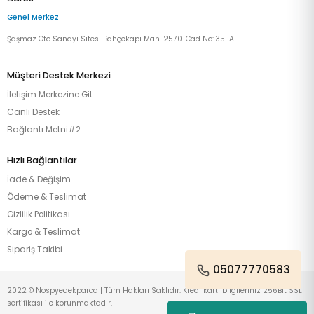
Genel Merkez
Şaşmaz Oto Sanayi Sitesi Bahçekapı Mah. 2570. Cad No: 35-A
Müşteri Destek Merkezi
İletişim Merkezine Git
Canlı Destek
Bağlantı Metni#2
Hızlı Bağlantılar
İade & Değişim
Ödeme & Teslimat
Gizlilik Politikası
Kargo & Teslimat
Sipariş Takibi
05077770583
2022 © Nospyedekparca | Tüm Hakları Saklıdır. Kredi kartı bilgileriniz 256Bit SSL
sertifikası ile korunmaktadır.