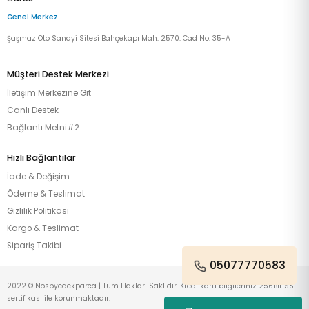
Genel Merkez
Şaşmaz Oto Sanayi Sitesi Bahçekapı Mah. 2570. Cad No: 35-A
Müşteri Destek Merkezi
İletişim Merkezine Git
Canlı Destek
Bağlantı Metni#2
Hızlı Bağlantılar
İade & Değişim
Ödeme & Teslimat
Gizlilik Politikası
Kargo & Teslimat
Sipariş Takibi
05077770583
2022 © Nospyedekparca | Tüm Hakları Saklıdır. Kredi kartı bilgileriniz 256Bit SSL
sertifikası ile korunmaktadır.