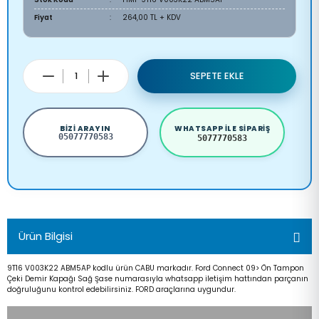
Fiyat
264,00 TL + KDV
SEPETE EKLE
BIZI ARAYIN
WHATSAPP ILE SIPARIŞ
05077770583
5077770583
Ürün Bilgisi
9T16 V003K22 ABM5AP kodlu ürün CABU markadır. Ford Connect 09> Ön Tampon
Çeki Demir Kapağı Sağ Şase numarasıyla whatsapp iletişim hattından parçanın
doğruluğunu kontrol edebilirsiniz. FORD araçlarına uygundur.