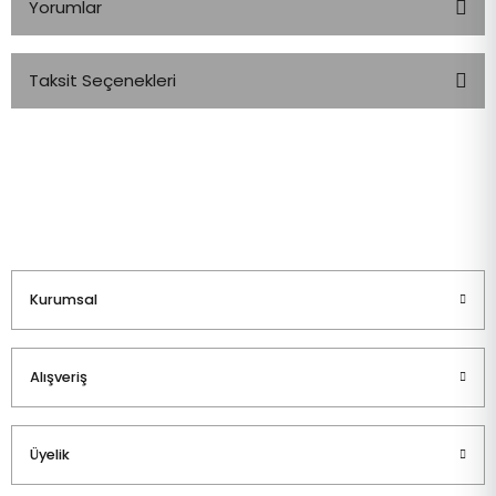
Yorumlar
Taksit Seçenekleri
Bu ürüne ilk yorumu siz yapın!
Yorum Yaz
Kurumsal
Alışveriş
Üyelik