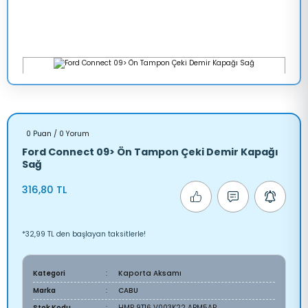
0 Puan / 0 Yorum
Ford Connect 09> Ön Tampon Çeki Demir Kapağı
Sağ
316,80 TL
*32,99 TL den başlayan taksitlerle!
Kategori
Kaporta Aksamı
Marka
CABU
Stok Kodu
HMP 9T16 V003K22 ABM5AP