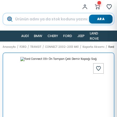
ARA
LAND
AUDİ
BMW
CHERY
FORD
JEEP
TESLA
ROVER
Anasayfa
FORD
TRANSİT
CONNECT 2002-2013 MK1
Kaporta Aksamı
Ford 