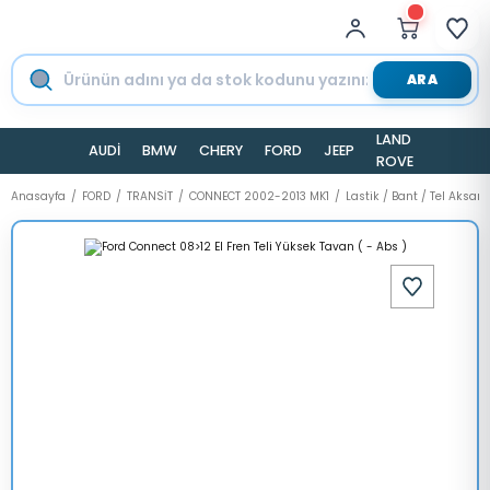
ARA
LAND
AUDİ
BMW
CHERY
FORD
JEEP
TESLA
ROVER
Anasayfa
FORD
TRANSİT
CONNECT 2002-2013 MK1
Lastik / Bant / Tel Aksam