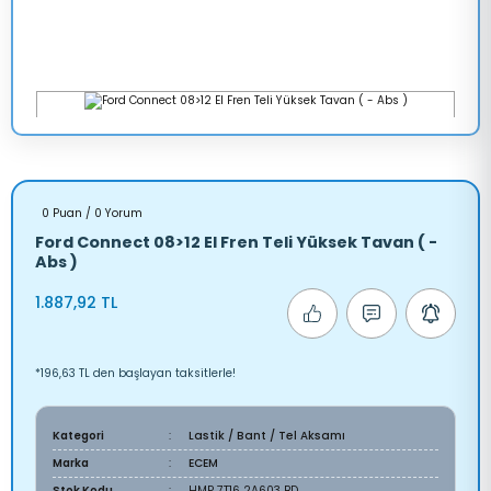
0 Puan / 0 Yorum
Ford Connect 08>12 El Fren Teli Yüksek Tavan ( -
Abs )
1.887,92 TL
*196,63 TL den başlayan taksitlerle!
Kategori
Lastik / Bant / Tel Aksamı
Marka
ECEM
Stok Kodu
HMP 7T16 2A603 BD