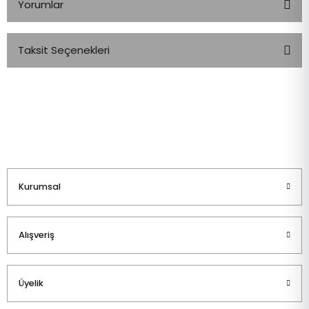
Yorumlar
Taksit Seçenekleri
Bu ürüne ilk yorumu siz yapın!
Yorum Yaz
Kurumsal
Alışveriş
Üyelik