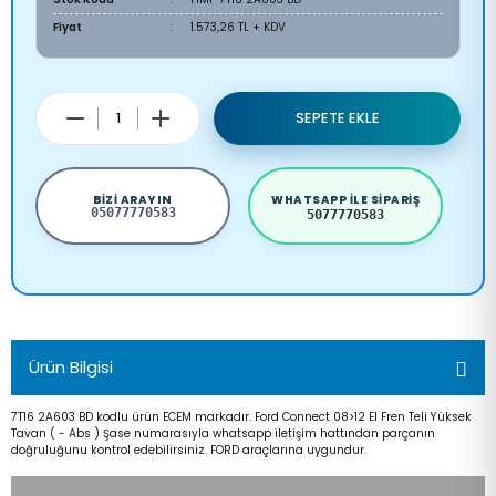
Fiyat
1.573,26 TL + KDV
SEPETE EKLE
BIZI ARAYIN
WHATSAPP ILE SIPARIŞ
05077770583
5077770583
Ürün Bilgisi
7T16 2A603 BD kodlu ürün ECEM markadır. Ford Connect 08>12 El Fren Teli Yüksek
Tavan ( - Abs ) Şase numarasıyla whatsapp iletişim hattından parçanın
doğruluğunu kontrol edebilirsiniz. FORD araçlarına uygundur.