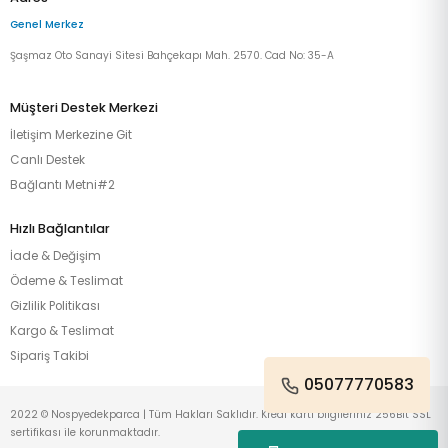
Genel Merkez
Şaşmaz Oto Sanayi Sitesi Bahçekapı Mah. 2570. Cad No: 35-A
Müşteri Destek Merkezi
İletişim Merkezine Git
Canlı Destek
Bağlantı Metni#2
Hızlı Bağlantılar
İade & Değişim
Ödeme & Teslimat
Gizlilik Politikası
Kargo & Teslimat
Sipariş Takibi
05077770583
2022 © Nospyedekparca | Tüm Hakları Saklıdır. Kredi kartı bilgileriniz 256Bit SSL
sertifikası ile korunmaktadır.