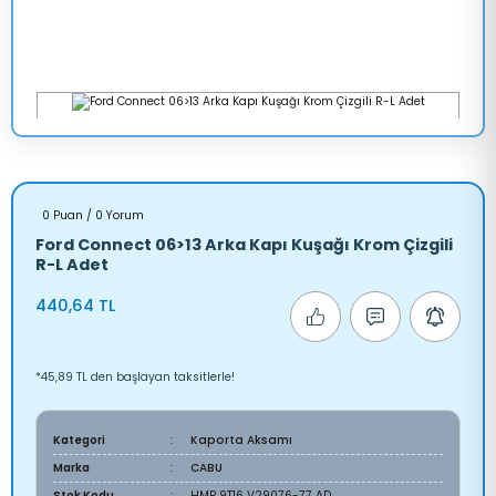
0 Puan / 0 Yorum
Ford Connect 06>13 Arka Kapı Kuşağı Krom Çizgili
R-L Adet
440,64 TL
*45,89 TL den başlayan taksitlerle!
Kategori
Kaporta Aksamı
Marka
CABU
Stok Kodu
HMP 9T16 V29076-77 AD