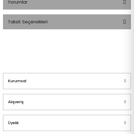
Yorumlar
Taksit Seçenekleri
Bu ürüne ilk yorumu siz yapın!
Yorum Yaz
Kurumsal
Alışveriş
Üyelik