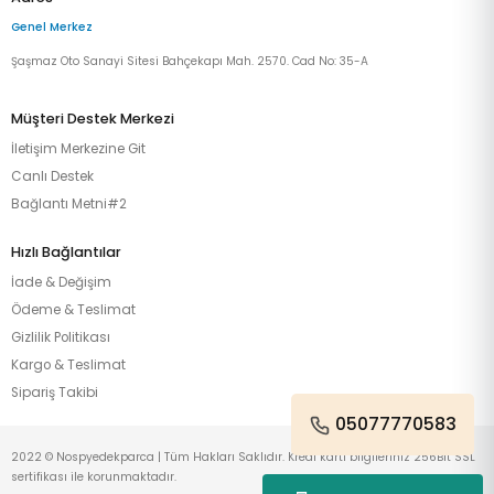
Genel Merkez
Şaşmaz Oto Sanayi Sitesi Bahçekapı Mah. 2570. Cad No: 35-A
Müşteri Destek Merkezi
İletişim Merkezine Git
Canlı Destek
Bağlantı Metni#2
Hızlı Bağlantılar
İade & Değişim
Ödeme & Teslimat
Gizlilik Politikası
Kargo & Teslimat
Sipariş Takibi
05077770583
2022 © Nospyedekparca | Tüm Hakları Saklıdır. Kredi kartı bilgileriniz 256Bit SSL
sertifikası ile korunmaktadır.