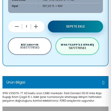
Fiyat
367,20 TL + KDV
SEPETE EKLE
BIZI ARAYIN
WHATSAPP ILE SIPARIŞ
05077770583
5077770583
Ürün Bilgisi
9T16 V29076-77 AD kodlu ürün CABU markadır. Ford Connect 06>13 Arka Kapı
Kuşağı Krom Çizgili R-L Adet Şase numarasıyla whatsapp iletişim hattından
parçanın doğruluğunu kontrol edebilirsiniz. FORD araçlarına uygundur.