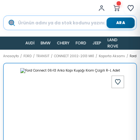
ARA
LAND
AUDİ
BMW
CHERY
FORD
JEEP
TESLA
ROVER
Anasayfa
FORD
TRANSİT
CONNECT 2002-2013 MK1
Kaporta Aksamı
Ford C