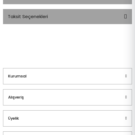
Taksit Seçenekleri
Bu ürüne ilk yorumu siz yapın!
Yorum Yaz
Kurumsal
Alışveriş
Üyelik