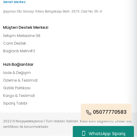
Genel Merkez
Şaşmaz Oto Sanayi Sitesi Bahçekapı Mah. 2570. Cad No: 35-A
Müşteri Destek Merkezi
İletişim Merkezine Git
Canlı Destek
Bağlantı Metni#2
Hızlı Bağlantılar
İade & Değişim
Ödeme & Teslimat
Gizlilik Politikası
Kargo & Teslimat
Sipariş Takibi
05077770583
2022 © Nospyedekparca | Tüm Hakları Saklıdır. Kredi kartı bilgileriniz 256Bit SSL
sertifikası ile korunmaktadır.
WhatsApp Sipariş