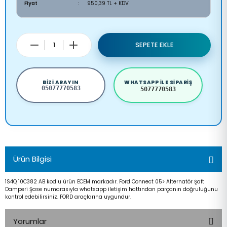
Fiyat
950,39 TL + KDV
SEPETE EKLE
BIZI ARAYIN
WHATSAPP ILE SIPARIŞ
05077770583
5077770583
Ürün Bilgisi
1S4Q 10C382 AB kodlu ürün ECEM markadır. Ford Connect 05> Alternatör Şaft
Damperi Şase numarasıyla whatsapp iletişim hattından parçanın doğruluğunu
kontrol edebilirsiniz. FORD araçlarına uygundur.
Yorumlar