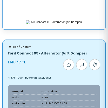
0 Puan / 0 Yorum
Ford Connect 05> Alternatör Şaft Damperi
1.140,47 TL
*118,78 TL den başlayan taksitlerle!
Kategori
Motor Aksamı
Marka
ECEM
Stok Kodu
HMP 1S4Q 10C382 AB