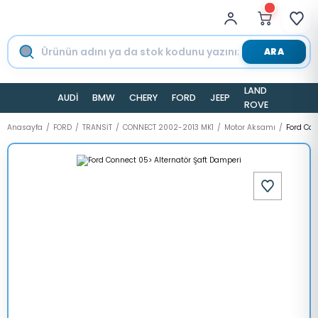
ARA
LAND
AUDİ
BMW
CHERY
FORD
JEEP
TESLA
ROVER
Anasayfa
FORD
TRANSİT
CONNECT 2002-2013 MK1
Motor Aksamı
Ford Con