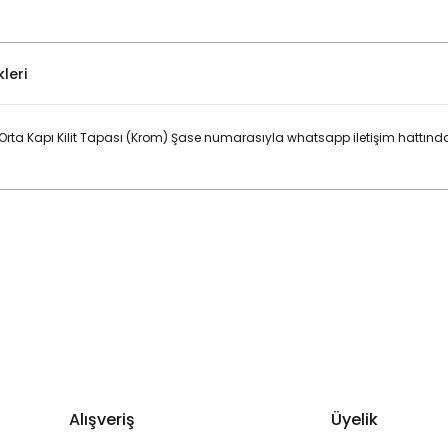
leri
rta Kapı Kilit Tapası (Krom) Şase numarasıyla whatsapp iletişim hattında
Bu ürüne ilk yorumu siz yapın!
Yorum Yaz
Alışveriş
Üyelik