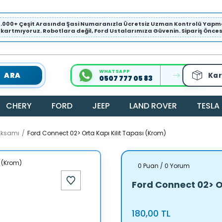
1.000+ Çeşit Arasında Şasi Numaranızla Ücretsiz Uzman Kontrolü Ya
ıkartmıyoruz. Robotlara değil, Ford Ustalarımıza Güvenin. Sipariş Öncesi 
WHATSAPP
ARA
Kar
0507 777 05 83
CHERY
FORD
JEEP
LAND ROVER
TESLA
Aksamı
Ford Connect 02> Orta Kapı Kilit Tapası (Krom)
0 Puan / 0 Yorum
Ford Connect 02> O
180,00 TL