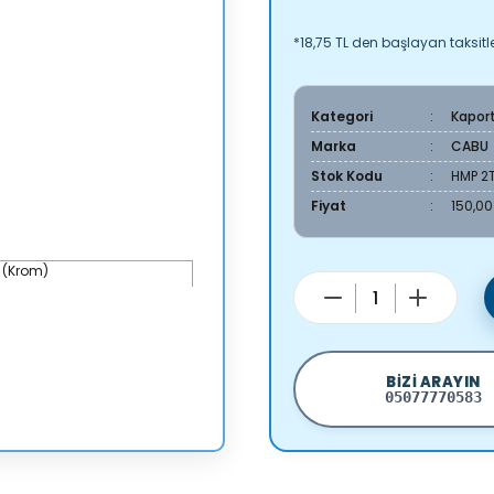
*18,75 TL den başlayan taksitle
Kategori
Kapor
Marka
CABU
Stok Kodu
HMP 2T
Fiyat
150,00
BIZI ARAYIN
05077770583