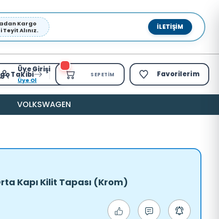
pmadan Kargo
İLETIŞIM
Teyit Alınız.
Üye Girişi
Favorilerim
go Takibi
SEPETIM
Üye Ol
VOLKSWAGEN
rta Kapı Kilit Tapası (Krom)