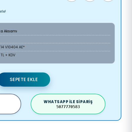
rle!
ta Aksamı
14 V10404 AE*
 TL + KDV
SEPETE EKLE
WHATSAPP ILE SIPARIŞ
5077770583