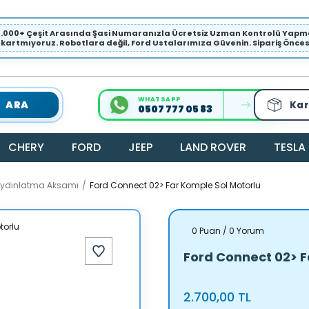
1.000+ Çeşit Arasında Şasi Numaranızla Ücretsiz Uzman Kontrolü Ya
ıkartmıyoruz. Robotlara değil, Ford Ustalarımıza Güvenin. Sipariş Öncesi 
WHATSAPP
ARA
Kar
0507 777 05 83
CHERY
FORD
JEEP
LAND ROVER
TESLA
/ Aydınlatma Aksamı
Ford Connect 02> Far Komple Sol Motorlu
0 Puan / 0 Yorum
Ford Connect 02> F
2.700,00 TL