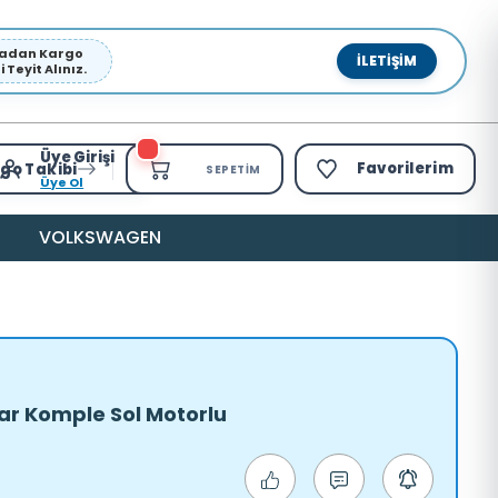
pmadan Kargo
İLETIŞIM
Teyit Alınız.
Üye Girişi
Favorilerim
go Takibi
SEPETIM
Üye Ol
VOLKSWAGEN
ar Komple Sol Motorlu