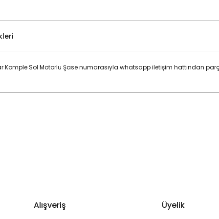
leri
r Komple Sol Motorlu Şase numarasıyla whatsapp iletişim hattından parça
Bu ürüne ilk yorumu siz yapın!
Yorum Yaz
Alışveriş
Üyelik