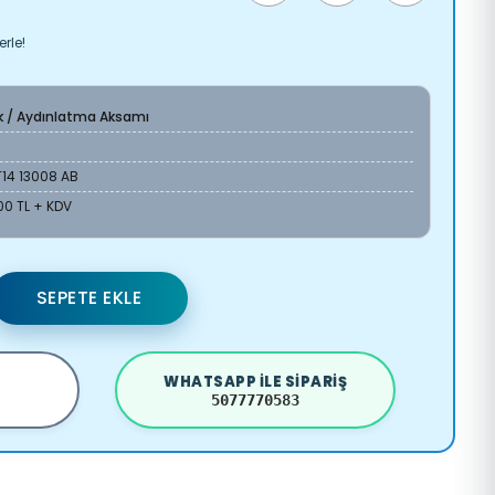
erle!
ik / Aydınlatma Aksamı
14 13008 AB
00 TL + KDV
SEPETE EKLE
WHATSAPP ILE SIPARIŞ
5077770583