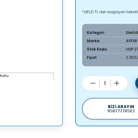
*281,21 TL den başlayan taksitl
Kategori
Elektr
Marka
AYFAR
Stok Kodu
HMP 2T
Fiyat
2.250,
BIZI ARAYIN
05077770583