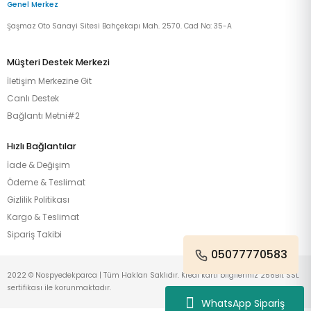
Genel Merkez
Şaşmaz Oto Sanayi Sitesi Bahçekapı Mah. 2570. Cad No: 35-A
Müşteri Destek Merkezi
İletişim Merkezine Git
Canlı Destek
Bağlantı Metni#2
Hızlı Bağlantılar
İade & Değişim
Ödeme & Teslimat
Gizlilik Politikası
Kargo & Teslimat
Sipariş Takibi
05077770583
2022 © Nospyedekparca | Tüm Hakları Saklıdır. Kredi kartı bilgileriniz 256Bit SSL
sertifikası ile korunmaktadır.
WhatsApp Sipariş