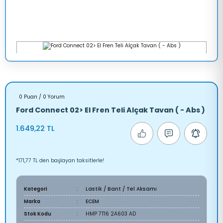
0 Puan / 0 Yorum
Ford Connect 02> El Fren Teli Alçak Tavan ( - Abs )
1.649,22 TL
*171,77 TL den başlayan taksitlerle!
Kategori
Lastik / Bant / Tel Aksamı
Marka
ECEM
Stok Kodu
HMP 7T16 2A603 AD