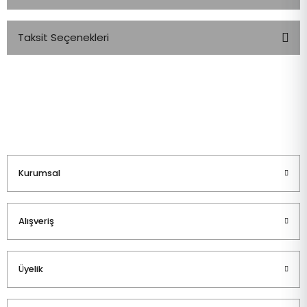
Taksit Seçenekleri
Bu ürüne ilk yorumu siz yapın!
Yorum Yaz
Kurumsal
Alışveriş
Üyelik