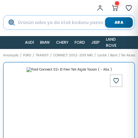
ARA
LAND
AUDİ
BMW
CHERY
FORD
JEEP
TESLA
ROVER
Anasayfa
FORD
TRANSİT
CONNECT 2002-2013 MK1
Lastik / Bant / Tel Aksam