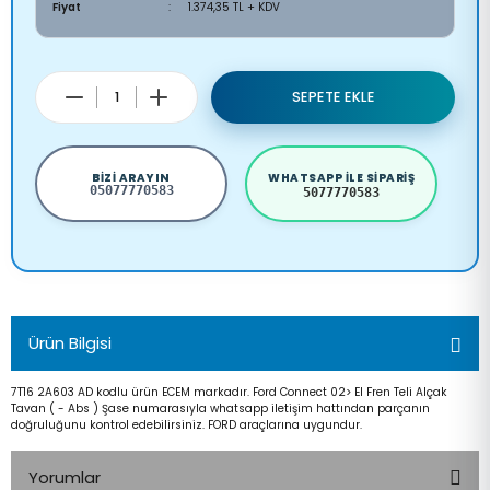
Fiyat
1.374,35 TL + KDV
SEPETE EKLE
BIZI ARAYIN
WHATSAPP ILE SIPARIŞ
05077770583
5077770583
Ürün Bilgisi
7T16 2A603 AD kodlu ürün ECEM markadır. Ford Connect 02> El Fren Teli Alçak
Tavan ( - Abs ) Şase numarasıyla whatsapp iletişim hattından parçanın
doğruluğunu kontrol edebilirsiniz. FORD araçlarına uygundur.
Yorumlar