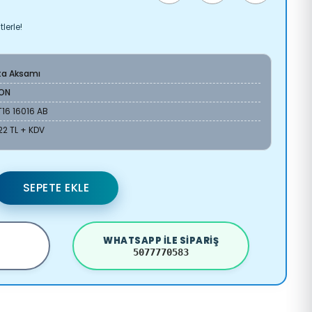
lerle!
ta Aksamı
ON
16 16016 AB
22 TL + KDV
SEPETE EKLE
WHATSAPP ILE SIPARIŞ
5077770583