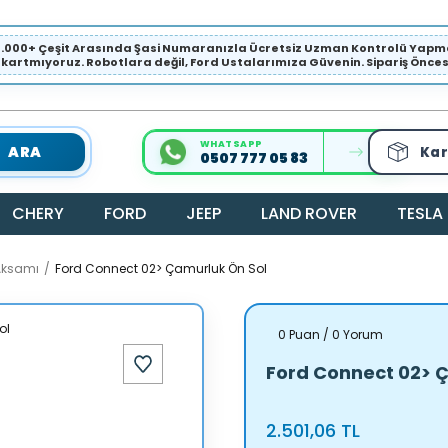
1.000+ Çeşit Arasında Şasi Numaranızla Ücretsiz Uzman Kontrolü Ya
ıkartmıyoruz. Robotlara değil, Ford Ustalarımıza Güvenin. Sipariş Öncesi 
WHATSAPP
ARA
Kar
0507 777 05 83
CHERY
FORD
JEEP
LAND ROVER
TESLA
Aksamı
Ford Connect 02> Çamurluk Ön Sol
0 Puan / 0 Yorum
Ford Connect 02> 
2.501,06 TL