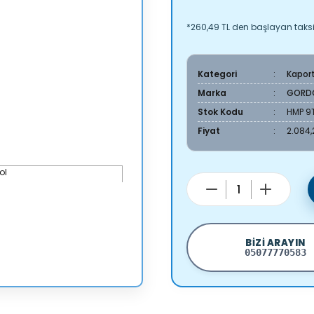
*260,49 TL den başlayan taksit
Kategori
Kapor
Marka
GORD
Stok Kodu
HMP 9T
Fiyat
2.084,
BIZI ARAYIN
05077770583