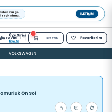
pmadan Kargo
İLETIŞIM
Teyit Alınız.
Üye Girişi
Favorilerim
go Takibi
SEPETIM
Üye Ol
VOLKSWAGEN
Çamurluk Ön Sol