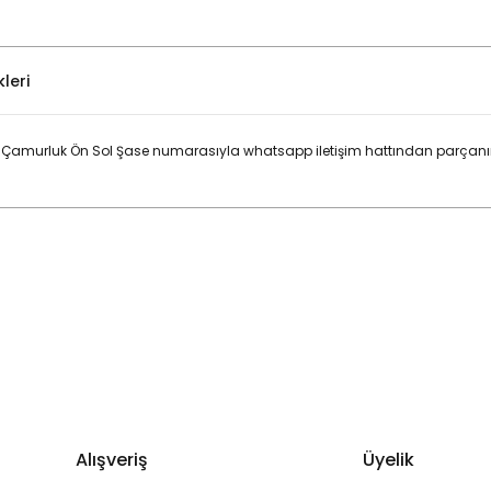
leri
Çamurluk Ön Sol Şase numarasıyla whatsapp iletişim hattından parçanın 
Bu ürüne ilk yorumu siz yapın!
Yorum Yaz
Alışveriş
Üyelik