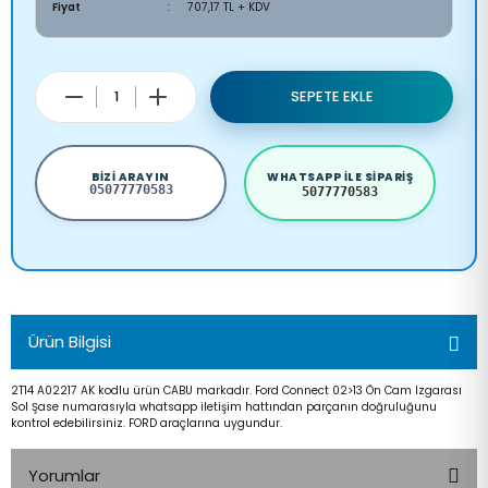
Fiyat
707,17 TL + KDV
SEPETE EKLE
BIZI ARAYIN
WHATSAPP ILE SIPARIŞ
05077770583
5077770583
Ürün Bilgisi
2T14 A02217 AK kodlu ürün CABU markadır. Ford Connect 02>13 Ön Cam Izgarası
Sol Şase numarasıyla whatsapp iletişim hattından parçanın doğruluğunu
kontrol edebilirsiniz. FORD araçlarına uygundur.
Yorumlar