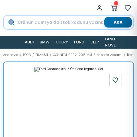
ARA
LAND
AUDİ
BMW
CHERY
FORD
JEEP
TESLA
ROVER
Anasayfa
FORD
TRANSİT
CONNECT 2002-2013 MK1
Kaporta Aksamı
Ford C