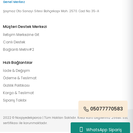
Genel Merkez
Şaşmaz Oto Sanayi Sitesi Bahçekapı Mah. 2570. Cad No: 35-A
Müşteri Destek Merkezi
İletişim Merkezine Git
Canlı Destek
Bağlantı Metni#2
Hızlı Bağlantılar
İade & Değişim
Ödeme & Teslimat
Gizlilik Politikası
Kargo & Teslimat
Sipariş Takibi
05077770583
2022 © Nospyedekparca | Tüm Hakları Saklıdır. Kredi kartı bilgileriniz 256Bit SSL
sertifikası ile korunmaktadır.
WhatsApp Sipariş