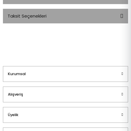
Taksit Seçenekleri
Bu ürüne ilk yorumu siz yapın!
Yorum Yaz
Kurumsal
Alışveriş
Üyelik