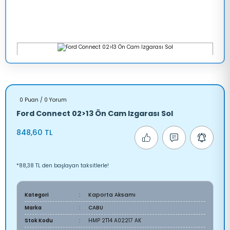
0 Puan / 0 Yorum
Ford Connect 02>13 Ön Cam Izgarası Sol
848,60 TL
*88,38 TL den başlayan taksitlerle!
Kategori
Kaporta Aksamı
Marka
CABU
Stok Kodu
HMP 2T14 A02217 AK