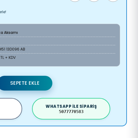
rle!
ta Aksamı
M51 13D096 AB
 TL + KDV
SEPETE EKLE
WHATSAPP ILE SIPARIŞ
5077770583