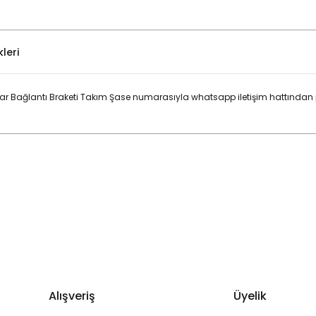
leri
r Bağlantı Braketi Takım Şase numarasıyla whatsapp iletişim hattından p
Bu ürüne ilk yorumu siz yapın!
Yorum Yaz
Alışveriş
Üyelik