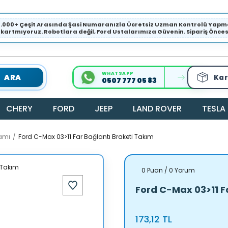
1.000+ Çeşit Arasında Şasi Numaranızla Ücretsiz Uzman Kontrolü Ya
ıkartmıyoruz. Robotlara değil, Ford Ustalarımıza Güvenin. Sipariş Öncesi 
WHATSAPP
ARA
Kar
0507 777 05 83
CHERY
FORD
JEEP
LAND ROVER
TESLA
amı
Ford C-Max 03>11 Far Bağlantı Braketi Takım
0 Puan / 0 Yorum
Ford C-Max 03>11 F
173,12 TL