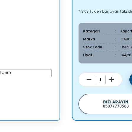
*18,03 TL den başlayan taksitle
Kategori
Kapor
Marka
CABU
Stok Kodu
HMP 3
Fiyat
144,26
BIZI ARAYIN
05077770583