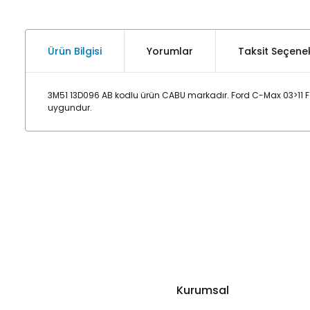
Ürün Bilgisi
Yorumlar
Taksit Seçenek
3M51 13D096 AB kodlu ürün CABU markadır. Ford C-Max 03>11 Fa
uygundur.
Kurumsal