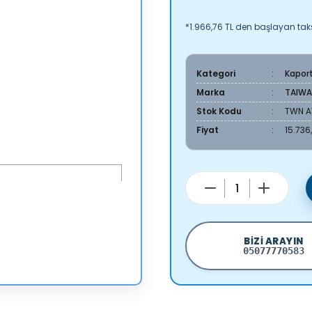
*1.966,76 TL den başlayan taksi
Kategori
Kapor
Marka
TAIW
Stok Kodu
TWN A
Fiyat
15.736
BIZI ARAYIN
05077770583