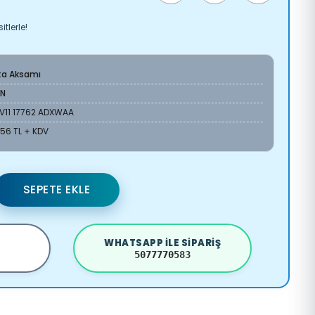
tlerle!
ta Aksamı
AN
V11 17762 ADXWAA
,56 TL + KDV
SEPETE EKLE
WHATSAPP ILE SIPARIŞ
5077770583