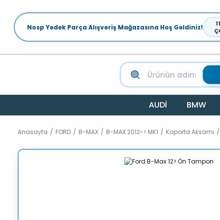
1
Nosp Yedek Parça Alışveriş Mağazasına Hoş Geldiniz!
Ç
AUDİ
BMW
Anasayfa
FORD
B-MAX
B-MAX 2012-> MK1
Kaporta Aksamı