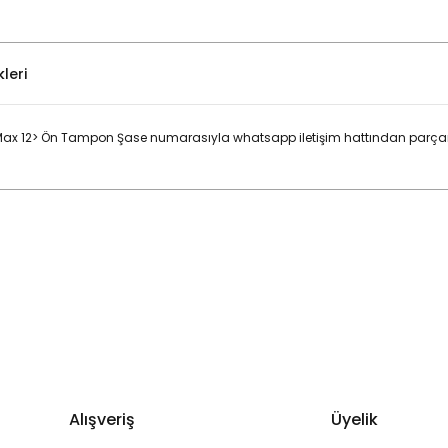
leri
ax 12> Ön Tampon Şase numarasıyla whatsapp iletişim hattından parçanın
Bu ürüne ilk yorumu siz yapın!
Yorum Yaz
Alışveriş
Üyelik