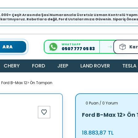
1.000+ Çeşit Arasında Şasi Numaranızla Ücretsiz Uzman Kontrolü Ya
ıkartmıyoruz. Robotlara değil, Ford Ustalarımıza Güvenin. Sipariş Öncesi 
WHATSAPP
ARA
Kar
0507 777 05 83
CHERY
FORD
JEEP
LAND ROVER
TESLA
Ford B-Max 12> Ön Tampon
0 Puan / 0 Yorum
Ford B-Max 12> Ö
18.883,87 TL