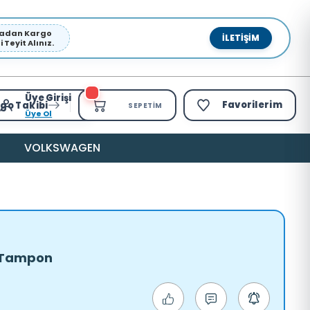
pmadan Kargo
İLETIŞIM
Teyit Alınız.
Üye Girişi
Favorilerim
go Takibi
SEPETIM
Üye Ol
VOLKSWAGEN
n Tampon