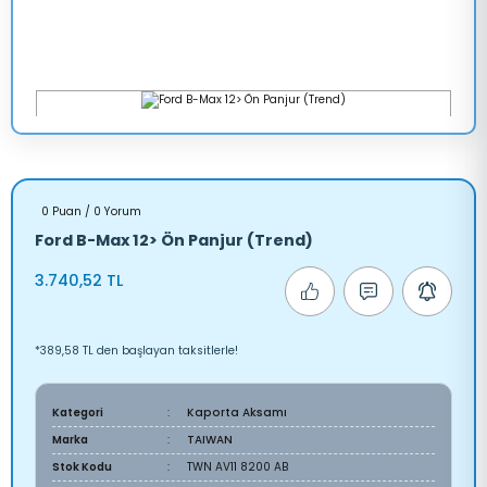
0 Puan / 0 Yorum
Ford B-Max 12> Ön Panjur (Trend)
3.740,52 TL
*389,58 TL den başlayan taksitlerle!
Kategori
Kaporta Aksamı
Marka
TAIWAN
Stok Kodu
TWN AV11 8200 AB