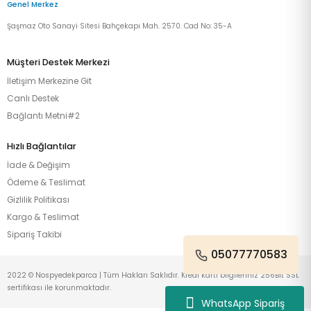
Genel Merkez
Şaşmaz Oto Sanayi Sitesi Bahçekapı Mah. 2570. Cad No: 35-A
Müşteri Destek Merkezi
İletişim Merkezine Git
Canlı Destek
Bağlantı Metni#2
Hızlı Bağlantılar
İade & Değişim
Ödeme & Teslimat
Gizlilik Politikası
Kargo & Teslimat
Sipariş Takibi
05077770583
2022 © Nospyedekparca | Tüm Hakları Saklıdır. Kredi kartı bilgileriniz 256Bit SSL
sertifikası ile korunmaktadır.
WhatsApp Sipariş