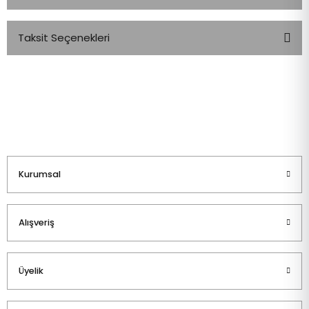
Taksit Seçenekleri
Bu ürüne ilk yorumu siz yapın!
Yorum Yaz
Kurumsal
Alışveriş
Üyelik