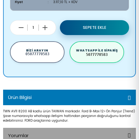
Fiyat
3.117,10 TL + KDV
SEPETE EKLE
BIZI ARAYIN
WHATSAPP ILE SIPARIŞ
05077770583
5077770583
Ürün Bilgisi
TWN AV11 8200 AB kodlu ürün TAIWAN markadır. Ford B-Max 12> Ön Panjur (Trend)
Şase numarasıyla whatsapp iletişim hattından parçanın doğruluğunu kontrol
edebilirsiniz. FORD araçlarına uygundur.
Yorumlar