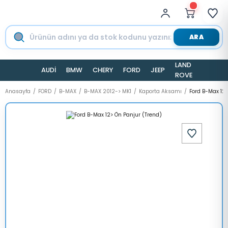
ARA
LAND
AUDİ
BMW
CHERY
FORD
JEEP
TESLA
ROVER
Anasayfa
FORD
B-MAX
B-MAX 2012-> MK1
Kaporta Aksamı
Ford B-Max 12>