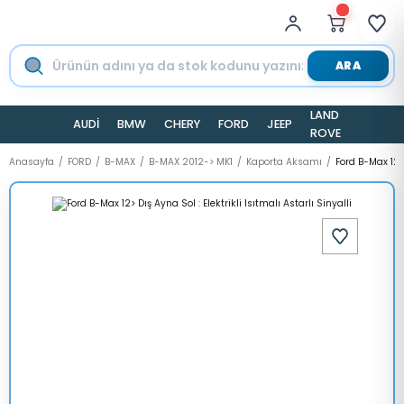
ARA
LAND
AUDİ
BMW
CHERY
FORD
JEEP
TESLA
ROVER
Anasayfa
FORD
B-MAX
B-MAX 2012-> MK1
Kaporta Aksamı
Ford B-Max 12> 