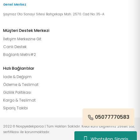
Genel Merkez
Şaşmaz Oto Sanayi Sitesi Bahçekapı Mah. 2570. Cad No: 35-A
Müşteri Destek Merkezi
İletişim Merkezine Git
Canlı Destek
Bağlantı Metni#2
Hızlı Bağlantılar
İade & Değişim
Ödeme & Teslimat
Gizlilik Politikası
Kargo & Teslimat
Sipariş Takibi
05077770583
2022 © Nospyedekparca | Tüm Hakları Saklıdır. Kredi kartı bilgileriniz 256Bit SSL
sertifikası ile korunmaktadır.
WhatsApp Sipariş