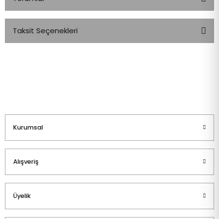
Taksit Seçenekleri
Bu ürüne ilk yorumu siz yapın!
Yorum Yaz
Kurumsal
Alışveriş
Üyelik