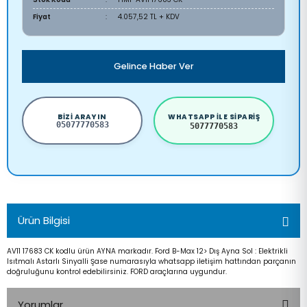
Fiyat
4.057,52 TL + KDV
Gelince Haber Ver
BIZI ARAYIN
WHATSAPP ILE SIPARIŞ
05077770583
5077770583
Ürün Bilgisi
AV11 17683 CK kodlu ürün AYNA markadır. Ford B-Max 12> Dış Ayna Sol : Elektrikli
Isıtmalı Astarlı Sinyalli Şase numarasıyla whatsapp iletişim hattından parçanın
doğruluğunu kontrol edebilirsiniz. FORD araçlarına uygundur.
Yorumlar