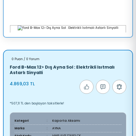
0 Puan / 0 Yorum
Ford B-Max 12> Dış Ayna Sol : Elektrikli Isıtmalı
Astarlı Sinyalli
4.869,03 TL
*507,11 TL den başlayan taksitlerle!
Kategori
Kaporta Aksamı
Marka
AYNA
Stok Kodu
HMP AV11 17683 CK