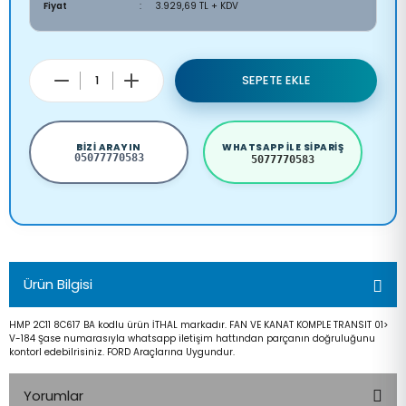
Fiyat
3.929,69 TL + KDV
SEPETE EKLE
BIZI ARAYIN
WHATSAPP ILE SIPARIŞ
05077770583
5077770583
Ürün Bilgisi
HMP 2C11 8C617 BA kodlu ürün İTHAL markadır. FAN VE KANAT KOMPLE TRANSIT 01>
V-184 Şase numarasıyla whatsapp iletişim hattından parçanın doğruluğunu
kontorl edebilrisiniz. FORD Araçlarına Uygundur.
Yorumlar