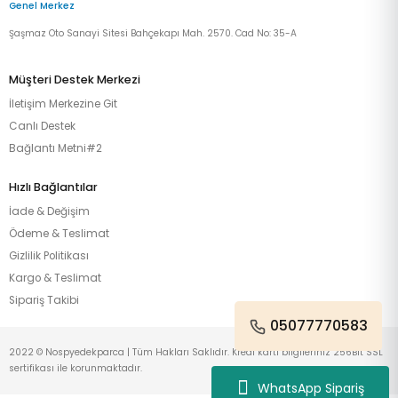
Genel Merkez
Şaşmaz Oto Sanayi Sitesi Bahçekapı Mah. 2570. Cad No: 35-A
Müşteri Destek Merkezi
İletişim Merkezine Git
Canlı Destek
Bağlantı Metni#2
Hızlı Bağlantılar
İade & Değişim
Ödeme & Teslimat
Gizlilik Politikası
Kargo & Teslimat
Sipariş Takibi
05077770583
2022 © Nospyedekparca | Tüm Hakları Saklıdır. Kredi kartı bilgileriniz 256Bit SSL
sertifikası ile korunmaktadır.
WhatsApp Sipariş