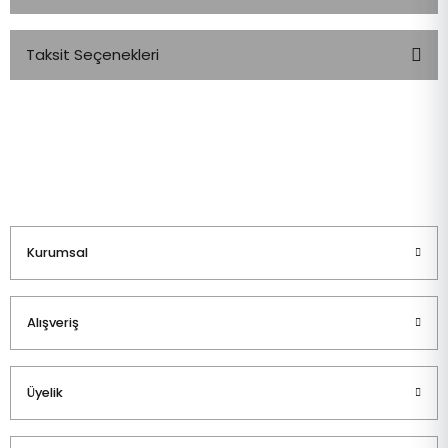
Taksit Seçenekleri
Bu ürüne ilk yorumu siz yapın!
Yorum Yaz
Kurumsal
Alışveriş
Üyelik