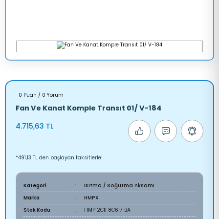
0 Puan / 0 Yorum
Fan Ve Kanat Komple Transıt 01/ V-184
4.715,63 TL
*491,13 TL den başlayan taksitlerle!
Kategori
Isıtma / Soğutma Aksamı
Marka
HMPX
Stok Kodu
HMP 2C11 8C617 BA