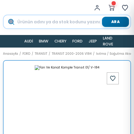
ARA
LAND
AUDİ
BMW
CHERY
FORD
JEEP
TESLA
ROVER
Anasayfa
FORD
TRANSİT
TRANSİT 2000-2006 V184
Isıtma / Soğutma Aksa