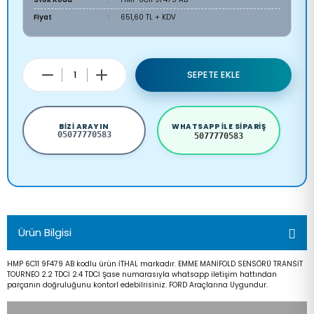
Fiyat
651,60 TL + KDV
SEPETE EKLE
BIZI ARAYIN
WHATSAPP ILE SIPARIŞ
05077770583
5077770583
Ürün Bilgisi
HMP 6C11 9F479 AB kodlu ürün İTHAL markadır. EMME MANİFOLD SENSÖRÜ TRANSİT
TOURNEO 2.2 TDCİ 2.4 TDCİ Şase numarasıyla whatsapp iletişim hattından
parçanın doğruluğunu kontorl edebilrisiniz. FORD Araçlarına Uygundur.