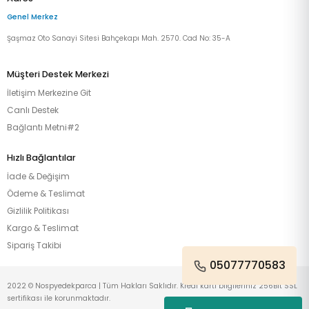
Genel Merkez
Şaşmaz Oto Sanayi Sitesi Bahçekapı Mah. 2570. Cad No: 35-A
Müşteri Destek Merkezi
İletişim Merkezine Git
Canlı Destek
Bağlantı Metni#2
Hızlı Bağlantılar
İade & Değişim
Ödeme & Teslimat
Gizlilik Politikası
Kargo & Teslimat
Sipariş Takibi
05077770583
2022 © Nospyedekparca | Tüm Hakları Saklıdır. Kredi kartı bilgileriniz 256Bit SSL
sertifikası ile korunmaktadır.