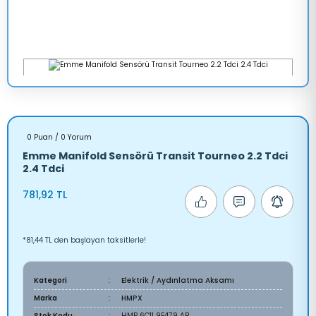
0 Puan / 0 Yorum
Emme Manifold Sensörü Transit Tourneo 2.2 Tdci
2.4 Tdci
781,92 TL
*81,44 TL den başlayan taksitlerle!
Kategori
Elektrik / Aydınlatma Aksamı
Marka
HMPX
Stok Kodu
HMP 6C11 9F479 AB