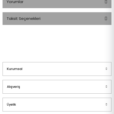
Yorumlar
Taksit Seçenekleri
Bu ürüne ilk yorumu siz yapın!
Yorum Yaz
Kurumsal
Alışveriş
Üyelik