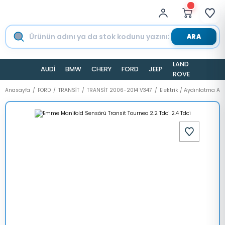
ARA
LAND
AUDİ
BMW
CHERY
FORD
JEEP
TESLA
ROVER
Anasayfa
FORD
TRANSİT
TRANSİT 2006-2014 V347
Elektrik / Aydınlatma A