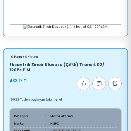
0 Puan / 0 Yorum
Eksantrik Zincir Klavuzu (Çiftli) Transıt 02/
120Ps.E.M.
483,17 TL
*50,32 TL den başlayan taksitlerle!
Kategori
Motor Aksamı
Marka
HMPX
Stok Kodu
HMP 2C1Q 6M256 FA