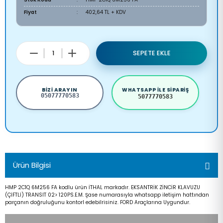
Fiyat
402,64 TL + KDV
SEPETE EKLE
BIZI ARAYIN
WHATSAPP ILE SIPARIŞ
05077770583
5077770583
Ürün Bilgisi
HMP 2C1Q 6M256 FA kodlu ürün İTHAL markadır. EKSANTRİK ZİNCİR KLAVUZU
(ÇİFTLİ) TRANSIT 02> 120PS.E.M. Şase numarasıyla whatsapp iletişim hattından
parçanın doğruluğunu kontorl edebilrisiniz. FORD Araçlarına Uygundur.