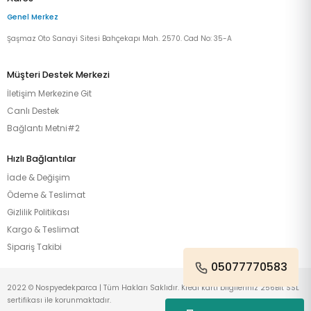
Genel Merkez
Şaşmaz Oto Sanayi Sitesi Bahçekapı Mah. 2570. Cad No: 35-A
Müşteri Destek Merkezi
İletişim Merkezine Git
Canlı Destek
Bağlantı Metni#2
Hızlı Bağlantılar
İade & Değişim
Ödeme & Teslimat
Gizlilik Politikası
Kargo & Teslimat
Sipariş Takibi
05077770583
2022 © Nospyedekparca | Tüm Hakları Saklıdır. Kredi kartı bilgileriniz 256Bit SSL
sertifikası ile korunmaktadır.