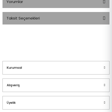
Yorumlar
Taksit Seçenekleri
Bu ürüne ilk yorumu siz yapın!
Yorum Yaz
Kurumsal
Alışveriş
Üyelik