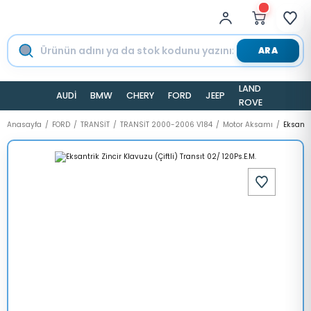
ARA
LAND
AUDİ
BMW
CHERY
FORD
JEEP
TESLA
ROVER
Anasayfa
FORD
TRANSİT
TRANSİT 2000-2006 V184
Motor Aksamı
Eksantri