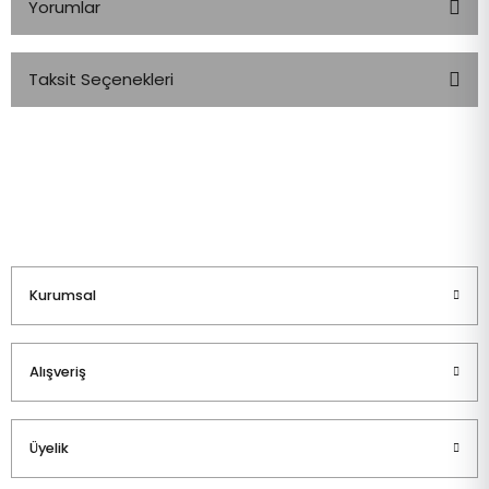
Yorumlar
Taksit Seçenekleri
Bu ürüne ilk yorumu siz yapın!
Yorum Yaz
Kurumsal
Alışveriş
Üyelik