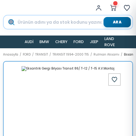
ARA
LAND
AUDİ
BMW
CHERY
FORD
JEEP
TESLA
ROVER
Anasayfa
FORD
TRANSİT
TRANSİT 1994-2000 T15
Rulman Aksamı
Eksantri