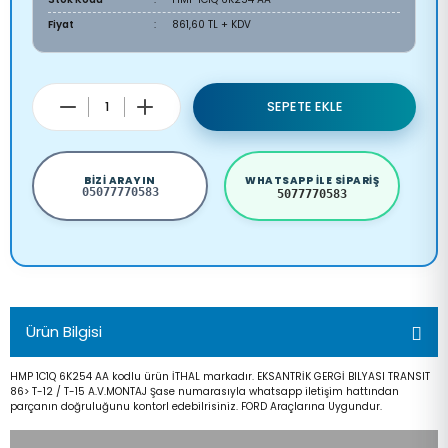
Fiyat
861,60 TL + KDV
SEPETE EKLE
BIZI ARAYIN
WHATSAPP ILE SIPARIŞ
05077770583
5077770583
Ürün Bilgisi
HMP 1C1Q 6K254 AA kodlu ürün İTHAL markadır. EKSANTRİK GERGİ BILYASI TRANSIT
86> T-12 / T-15 A.V.MONTAJ Şase numarasıyla whatsapp iletişim hattından
parçanın doğruluğunu kontorl edebilrisiniz. FORD Araçlarına Uygundur.