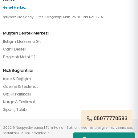
Genel Merkez
Şaşmaz Oto Sanayi Sitesi Bahçekapı Mah. 2570. Cad No: 35-A
Müşteri Destek Merkezi
İletişim Merkezine Git
Canlı Destek
Bağlantı Metni#2
Hızlı Bağlantılar
İade & Değişim
Ödeme & Teslimat
Gizlilik Politikası
Kargo & Teslimat
Sipariş Takibi
05077770583
2022 © Nospyedekparca | Tüm Hakları Saklıdır. Kredi kartı bilgileriniz 256Bit SSL
sertifikası ile korunmaktadır.