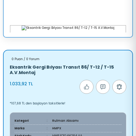
0 Puan / 0 Yorum
Eksantrik Gergi Bılyası Transıt 86/ T-12 / T-15
A.V.Montaj
1.033,92 TL
*107,68 TL den başlayan taksitlerle!
Kategori
Rulman Aksamı
Marka
HMPX
Stok Kodu
HMP 1C1Q 6K254 AA