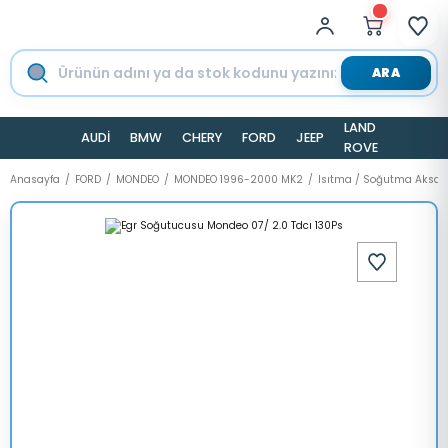
ARA
LAND
AUDİ
BMW
CHERY
FORD
JEEP
TESLA
ROVER
Anasayfa
FORD
MONDEO
MONDEO 1996-2000 MK2
Isıtma / Soğutma Aksa