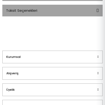
Taksit Seçenekleri
Bu ürüne ilk yorumu siz yapın!
Yorum Yaz
Kurumsal
Alışveriş
Üyelik