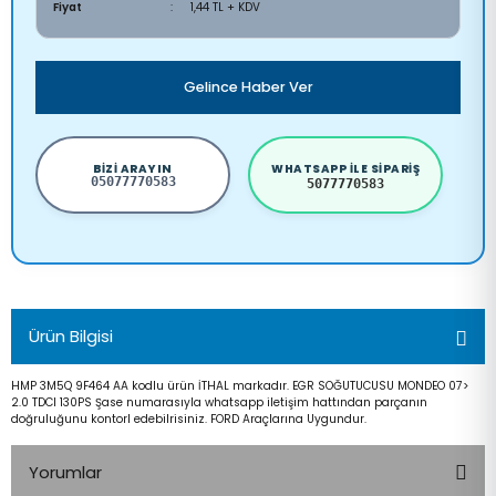
Fiyat
1,44 TL + KDV
Gelince Haber Ver
BIZI ARAYIN
WHATSAPP ILE SIPARIŞ
05077770583
5077770583
Ürün Bilgisi
HMP 3M5Q 9F464 AA kodlu ürün İTHAL markadır. EGR SOĞUTUCUSU MONDEO 07>
2.0 TDCI 130PS Şase numarasıyla whatsapp iletişim hattından parçanın
doğruluğunu kontorl edebilrisiniz. FORD Araçlarına Uygundur.
Yorumlar