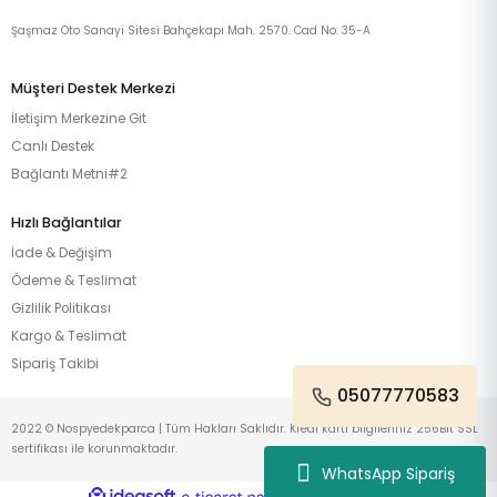
Şaşmaz Oto Sanayi Sitesi Bahçekapı Mah. 2570. Cad No: 35-A
Müşteri Destek Merkezi
İletişim Merkezine Git
Canlı Destek
Bağlantı Metni#2
Hızlı Bağlantılar
İade & Değişim
Ödeme & Teslimat
Gizlilik Politikası
Kargo & Teslimat
Sipariş Takibi
05077770583
2022 © Nospyedekparca | Tüm Hakları Saklıdır. Kredi kartı bilgileriniz 256Bit SSL
sertifikası ile korunmaktadır.
WhatsApp Sipariş
ideasoft
ile