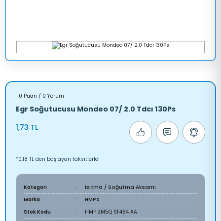
0 Puan / 0 Yorum
Egr Soğutucusu Mondeo 07/ 2.0 Tdcı 130Ps
1,73 TL
*0,18 TL den başlayan taksitlerle!
Kategori
Isıtma / Soğutma Aksamı
Marka
HMPX
Stok Kodu
HMP 3M5Q 9F464 AA