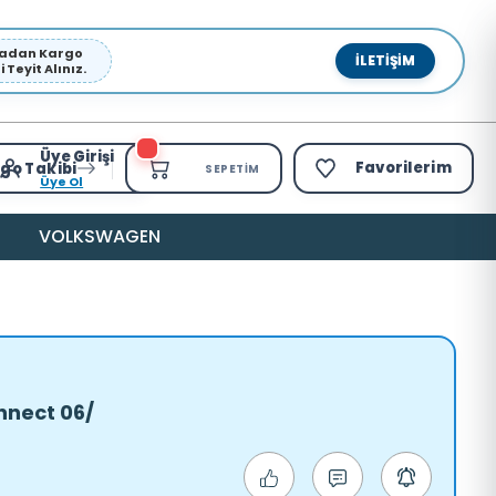
pmadan Kargo
İLETIŞIM
Teyit Alınız.
Üye Girişi
Favorilerim
go Takibi
SEPETIM
Üye Ol
VOLKSWAGEN
nnect 06/