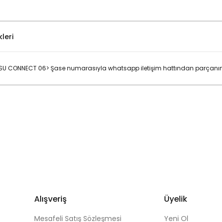
leri
U CONNECT 06> Şase numarasıyla whatsapp iletişim hattından parçanın d
Bu ürüne ilk yorumu siz yapın!
Yorum Yaz
Alışveriş
Üyelik
Mesafeli Satış Sözleşmesi
Yeni Ol