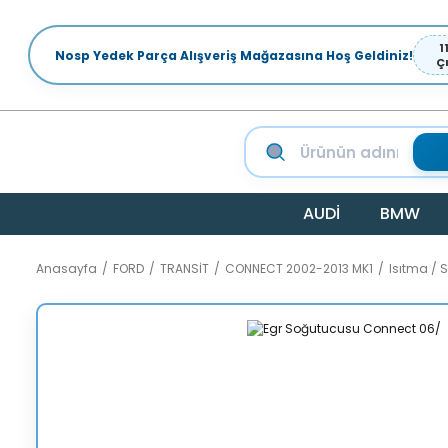
1
Nosp Yedek Parça Alışveriş Mağazasına Hoş Geldiniz!
Ç
AUDİ
BMW
Anasayfa
FORD
TRANSİT
CONNECT 2002-2013 MK1
Isıtma /