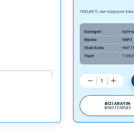
*890,86 TL den başlayan taksit
Kategori
Isıtm
Marka
HMPX
Stok Kodu
HMP 7
Fiyat
7.128,
BIZI ARAYIN
05077770583