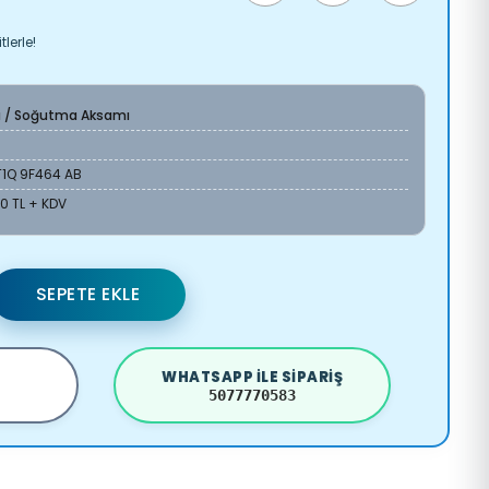
lerle!
a / Soğutma Aksamı
T1Q 9F464 AB
00 TL + KDV
SEPETE EKLE
WHATSAPP ILE SIPARIŞ
5077770583