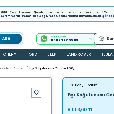
1.000+ Çeşit Arasında Şasi Numaranızla Ücretsiz Uzman Kontrolü Ya
ıkartmıyoruz. Robotlara değil, Ford Ustalarımıza Güvenin. Sipariş Öncesi 
WHATSAPP
ARA
Kar
0507 777 05 83
CHERY
FORD
JEEP
LAND ROVER
TESLA
 Soğutma Aksamı
Egr Soğutucusu Connect 06/
0 Puan / 0 Yorum
Egr Soğutucusu Co
8.553,60 TL