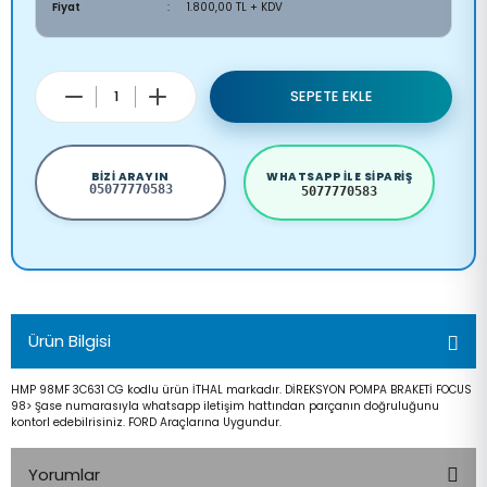
Fiyat
1.800,00 TL + KDV
SEPETE EKLE
BIZI ARAYIN
WHATSAPP ILE SIPARIŞ
05077770583
5077770583
Ürün Bilgisi
HMP 98MF 3C631 CG kodlu ürün İTHAL markadır. DİREKSYON POMPA BRAKETİ FOCUS
98> Şase numarasıyla whatsapp iletişim hattından parçanın doğruluğunu
kontorl edebilrisiniz. FORD Araçlarına Uygundur.
Yorumlar