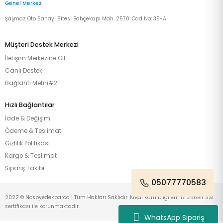
Genel Merkez
Şaşmaz Oto Sanayi Sitesi Bahçekapı Mah. 2570. Cad No: 35-A
Müşteri Destek Merkezi
İletişim Merkezine Git
Canlı Destek
Bağlantı Metni#2
Hızlı Bağlantılar
İade & Değişim
Ödeme & Teslimat
Gizlilik Politikası
Kargo & Teslimat
Sipariş Takibi
05077770583
2022 © Nospyedekparca | Tüm Hakları Saklıdır. Kredi kartı bilgileriniz 256Bit SSL
sertifikası ile korunmaktadır.
WhatsApp Sipariş