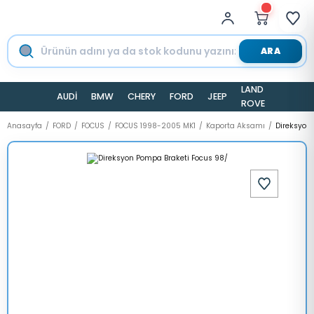
ARA
LAND
AUDİ
BMW
CHERY
FORD
JEEP
TESLA
ROVER
Anasayfa
FORD
FOCUS
FOCUS 1998-2005 MK1
Kaporta Aksamı
Direksyon