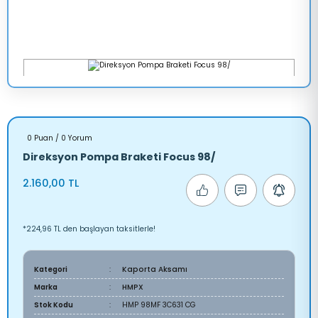
0 Puan / 0 Yorum
Direksyon Pompa Braketi Focus 98/
2.160,00 TL
*224,96 TL den başlayan taksitlerle!
Kategori
Kaporta Aksamı
Marka
HMPX
Stok Kodu
HMP 98MF 3C631 CG