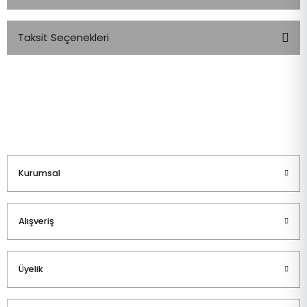
Taksit Seçenekleri
Bu ürüne ilk yorumu siz yapın!
Yorum Yaz
Kurumsal
Alışveriş
Üyelik