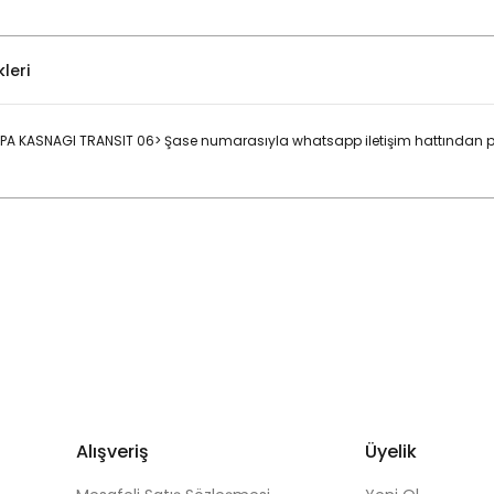
leri
PA KASNAGI TRANSIT 06> Şase numarasıyla whatsapp iletişim hattından par
Bu ürüne ilk yorumu siz yapın!
Yorum Yaz
Alışveriş
Üyelik