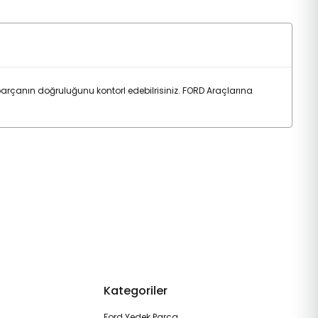
çanın doğruluğunu kontorl edebilrisiniz. FORD Araçlarına
Kategoriler
Ford Yedek Parça