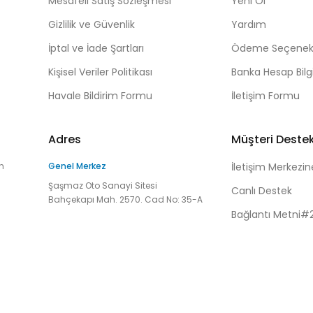
Mesafeli Satış Sözleşmesi
Yeni Ol
Gizlilik ve Güvenlik
Yardım
İptal ve İade Şartları
Ödeme Seçenekl
Kişisel Veriler Politikası
Banka Hesap Bilgi
Havale Bildirim Formu
İletişim Formu
Adres
Müşteri Deste
n
Genel Merkez
İletişim Merkezin
Şaşmaz Oto Sanayi Sitesi
Canlı Destek
Bahçekapı Mah. 2570. Cad No: 35-A
Bağlantı Metni#