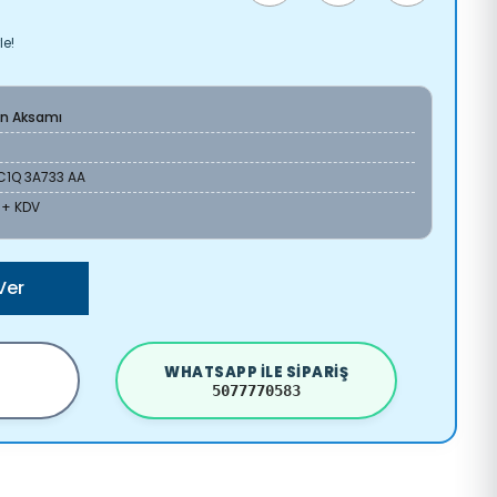
le!
n Aksamı
C1Q 3A733 AA
L + KDV
Ver
WHATSAPP ILE SIPARIŞ
5077770583