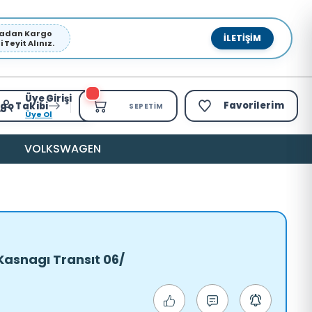
pmadan Kargo
İLETIŞIM
Teyit Alınız.
Üye Girişi
Favorilerim
go Takibi
SEPETIM
Üye Ol
VOLKSWAGEN
asnagı Transıt 06/