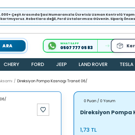
1.000+ Çeşit Arasında Şasi Numaranızla Ücretsiz Uzman Kontrolü Ya
ıkartmıyoruz. Robotlara değil, Ford Ustalarımıza Güvenin. Sipariş Öncesi 
WHATSAPP
ARA
Kar
0507 777 05 83
CHERY
FORD
JEEP
LAND ROVER
TESLA
Aksamı
Direksiyon Pompa Kasnagı Transıt 06/
0 Puan / 0 Yorum
Direksiyon Pompa K
1,73 TL