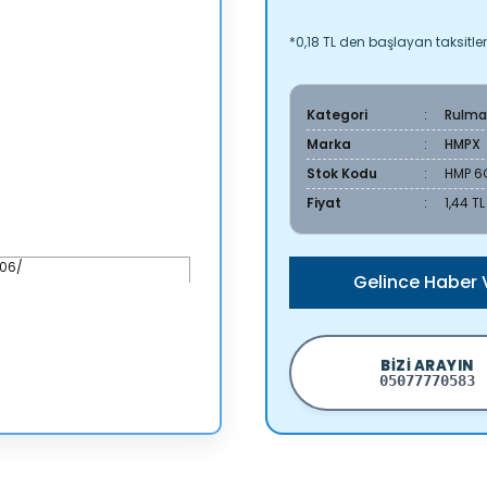
*0,18 TL den başlayan taksitler
Kategori
Rulma
Marka
HMPX
Stok Kodu
HMP 6
Fiyat
1,44 T
Gelince Haber 
BIZI ARAYIN
05077770583