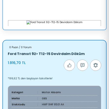
0 Puan / 0 Yorum
Ford Transıt 92> T12-15 Devirdaim Döküm
1.916,70 TL
*199,62 TL den başlayan taksitlerle!
Kategori
Motor Aksamı
Marka
OES
Stok Kodu
HMP 914F 8501 AA