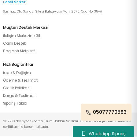
Genel Merkez
Şaşmaz Oto Sanayi Sitesi Bahçekapı Mah. 2570. Cad No: 35-A
Müşteri Destek Merkezi
İletişim Merkezine Git
Canlı Destek
Bağlantı Metni#2
Hızlı Bağlantılar
İade & Değişim
Ödeme & Teslimat
Gizlilik Politikası
Kargo & Teslimat
Sipariş Takibi
05077770583
2022 © Nospyedekparca | Tüm Hakları Saklıdır. Kredi kartı bilgileriniz 256Bit SSL
sertifikası ile korunmaktadır.
WhatsApp Sipariş