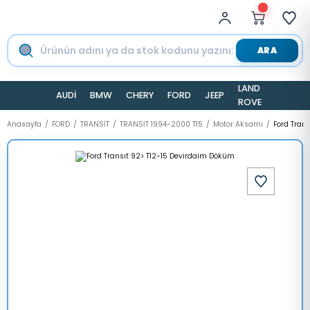
ARA
LAND
AUDİ
BMW
CHERY
FORD
JEEP
TESLA
ROVER
Anasayfa
FORD
TRANSİT
TRANSİT 1994-2000 T15
Motor Aksamı
Ford Tran