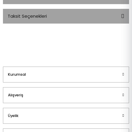
Taksit Seçenekleri
Bu ürüne ilk yorumu siz yapın!
Yorum Yaz
Kurumsal
Alışveriş
Üyelik