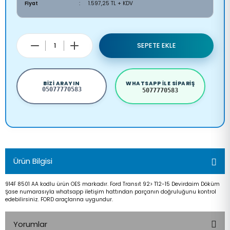
Fiyat
1.597,25 TL + KDV
SEPETE EKLE
BIZI ARAYIN
WHATSAPP ILE SIPARIŞ
05077770583
5077770583
Ürün Bilgisi
914F 8501 AA kodlu ürün OES markadır. Ford Transıt 92> T12-15 Devirdaim Döküm
Şase numarasıyla whatsapp iletişim hattından parçanın doğruluğunu kontrol
edebilirsiniz. FORD araçlarına uygundur.
Yorumlar