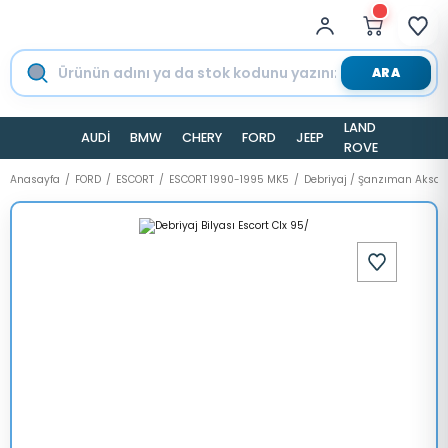
ARA
LAND
AUDİ
BMW
CHERY
FORD
JEEP
TESLA
ROVER
Anasayfa
FORD
ESCORT
ESCORT 1990-1995 MK5
Debriyaj / Şanzıman Aksa