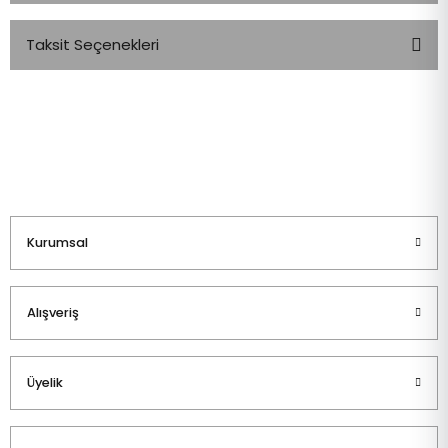
Taksit Seçenekleri
Bu ürüne ilk yorumu siz yapın!
Yorum Yaz
Kurumsal
Alışveriş
Üyelik