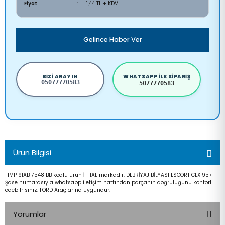
Fiyat
1,44 TL + KDV
Gelince Haber Ver
BIZI ARAYIN
WHATSAPP ILE SIPARIŞ
05077770583
5077770583
Ürün Bilgisi
HMP 91AB 7548 BB kodlu ürün İTHAL markadır. DEBRİYAJ BİLYASI ESCORT CLX 95>
Şase numarasıyla whatsapp iletişim hattından parçanın doğruluğunu kontorl
edebilrisiniz. FORD Araçlarına Uygundur.
Yorumlar