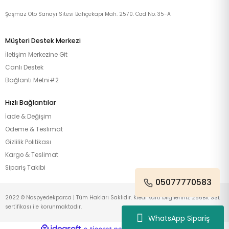
Şaşmaz Oto Sanayi Sitesi Bahçekapı Mah. 2570. Cad No: 35-A
Müşteri Destek Merkezi
İletişim Merkezine Git
Canlı Destek
Bağlantı Metni#2
Hızlı Bağlantılar
İade & Değişim
Ödeme & Teslimat
Gizlilik Politikası
Kargo & Teslimat
Sipariş Takibi
05077770583
2022 © Nospyedekparca | Tüm Hakları Saklıdır. Kredi kartı bilgileriniz 256Bit SSL
sertifikası ile korunmaktadır.
WhatsApp Sipariş
ideasoft
ile