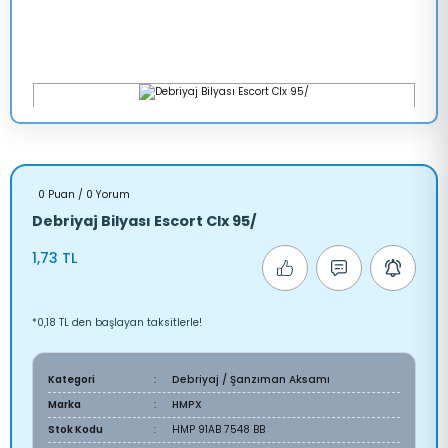
0 Puan / 0 Yorum
Debriyaj Bilyası Escort Clx 95/
1,73 TL
*0,18 TL den başlayan taksitlerle!
Kategori
Debriyaj / Şanzıman Aksamı
Marka
HMPX
Stok Kodu
HMP 91AB 7548 BB