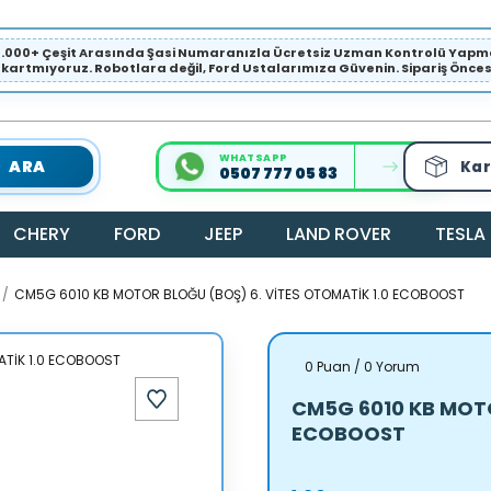
1.000+ Çeşit Arasında Şasi Numaranızla Ücretsiz Uzman Kontrolü Ya
ıkartmıyoruz. Robotlara değil, Ford Ustalarımıza Güvenin. Sipariş Öncesi 
WHATSAPP
ARA
Kar
0507 777 05 83
CHERY
FORD
JEEP
LAND ROVER
TESLA
CM5G 6010 KB MOTOR BLOĞU (BOŞ) 6. VİTES OTOMATİK 1.0 ECOBOOST
0 Puan / 0 Yorum
CM5G 6010 KB MOTO
ECOBOOST