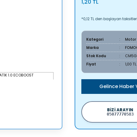
1,20 TL
*0,12 TL den başlayan taksitler
Kategori
Motor
Marka
FOMO
Stok Kodu
CM5G 
Fiyat
1,00 T
Gelince Haber 
BIZI ARAYIN
05077770583