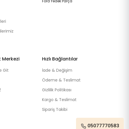
Ford Yedek Parça
eri
lerimiz
k Merkezi
Hızlı Bağlantılar
e Git
İade & Değişim
Ödeme & Teslimat
2
Gizlilik Politikası
Kargo & Teslimat
Sipariş Takibi
05077770583