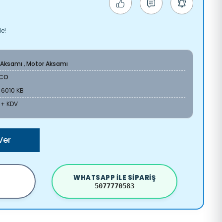
le!
 Aksamı
,
Motor Aksamı
CO
6010 KB
L + KDV
Ver
WHATSAPP ILE SIPARIŞ
5077770583