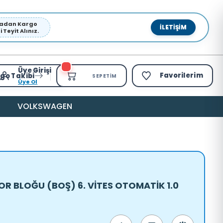
pmadan Kargo
İLETIŞIM
Teyit Alınız.
Üye Girişi
Favorilerim
go Takibi
SEPETIM
Üye Ol
VOLKSWAGEN
R BLOĞU (BOŞ) 6. VİTES OTOMATİK 1.0