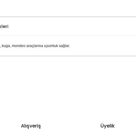
leri
s, kuga, mondeo araçlarına uyumluk sağlar.
Bu ürüne ilk yorumu siz yapın!
Yorum Yaz
Alışveriş
Üyelik