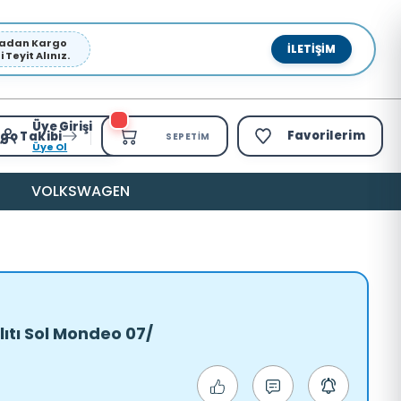
pmadan Kargo
İLETIŞIM
Teyit Alınız.
Üye Girişi
Favorilerim
go Takibi
SEPETIM
Üye Ol
VOLKSWAGEN
ıtı Sol Mondeo 07/