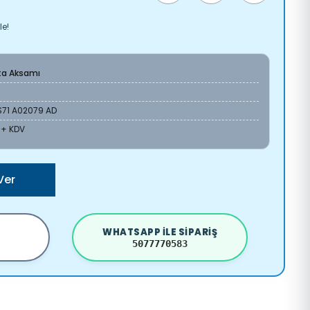
le!
ta Aksamı
S71 A02079 AD
L + KDV
Ver
WHATSAPP ILE SIPARIŞ
5077770583