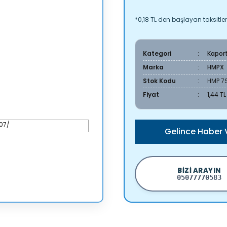
*0,18 TL den başlayan taksitler
Kategori
Kapor
Marka
HMPX
Stok Kodu
HMP 7
Fiyat
1,44 T
Gelince Haber 
BIZI ARAYIN
05077770583