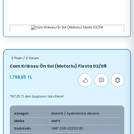
0 Puan / 0 Yorum
Cam Krikosu Ön Sol (Motorlu) Fiesta 02/08
1.798,85 TL
*187,35 TL den başlayan taksitlerle!
Kategori
Elektrik / Aydınlatma Aksamı
Marka
HMPX
Stok Kodu
HMP 2S61 A23201 BS