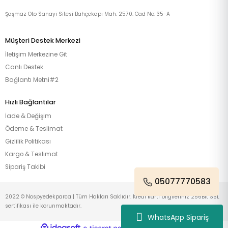
Şaşmaz Oto Sanayi Sitesi Bahçekapı Mah. 2570. Cad No: 35-A
Müşteri Destek Merkezi
İletişim Merkezine Git
Canlı Destek
Bağlantı Metni#2
Hızlı Bağlantılar
İade & Değişim
Ödeme & Teslimat
Gizlilik Politikası
Kargo & Teslimat
Sipariş Takibi
05077770583
2022 © Nospyedekparca | Tüm Hakları Saklıdır. Kredi kartı bilgileriniz 256Bit SSL
sertifikası ile korunmaktadır.
WhatsApp Sipariş
ideasoft
ile