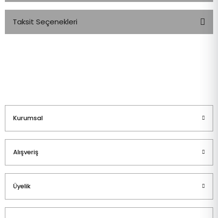
Taksit Seçenekleri
Bu ürüne ilk yorumu siz yapın!
Yorum Yaz
Kurumsal
Alışveriş
Üyelik