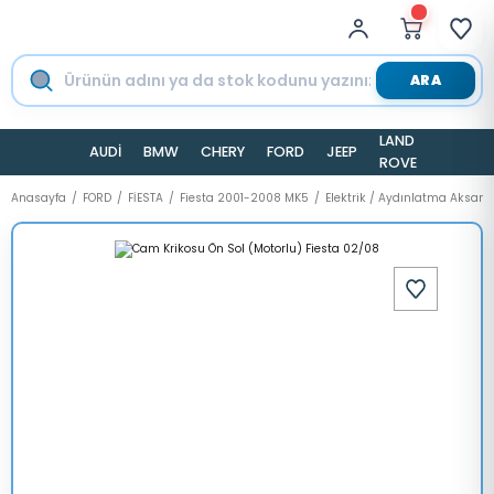
ARA
LAND
AUDİ
BMW
CHERY
FORD
JEEP
TESLA
ROVER
Anasayfa
FORD
FİESTA
Fiesta 2001-2008 MK5
Elektrik / Aydınlatma Aksamı