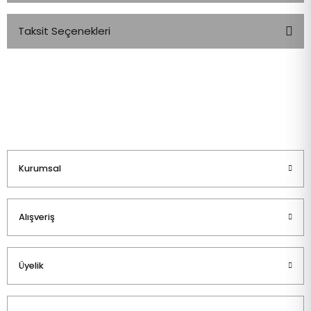
Taksit Seçenekleri
Bu ürüne ilk yorumu siz yapın!
Yorum Yaz
Kurumsal
Alışveriş
Üyelik