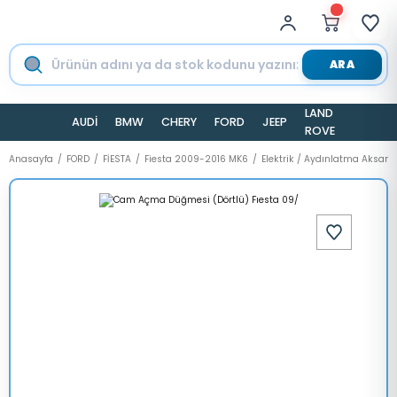
ARA
LAND
AUDİ
BMW
CHERY
FORD
JEEP
TESLA
ROVER
Anasayfa
FORD
FİESTA
Fiesta 2009-2016 MK6
Elektrik / Aydınlatma Aksamı