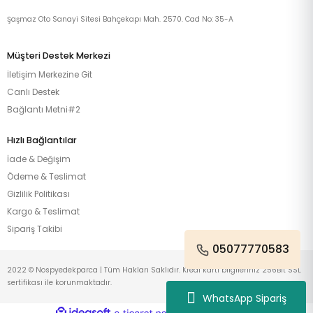
Şaşmaz Oto Sanayi Sitesi Bahçekapı Mah. 2570. Cad No: 35-A
Müşteri Destek Merkezi
İletişim Merkezine Git
Canlı Destek
Bağlantı Metni#2
Hızlı Bağlantılar
İade & Değişim
Ödeme & Teslimat
Gizlilik Politikası
Kargo & Teslimat
Sipariş Takibi
05077770583
2022 © Nospyedekparca | Tüm Hakları Saklıdır. Kredi kartı bilgileriniz 256Bit SSL
sertifikası ile korunmaktadır.
WhatsApp Sipariş
ideasoft
ile