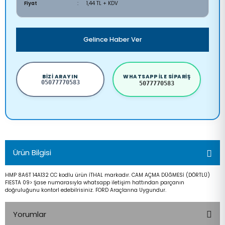
Fiyat
1,44 TL + KDV
Gelince Haber Ver
BIZI ARAYIN
WHATSAPP ILE SIPARIŞ
05077770583
5077770583
Ürün Bilgisi
HMP 8A6T 14A132 CC kodlu ürün İTHAL markadır. CAM AÇMA DÜĞMESİ (DÖRTLÜ)
FIESTA 09> Şase numarasıyla whatsapp iletişim hattından parçanın
doğruluğunu kontorl edebilrisiniz. FORD Araçlarına Uygundur.
Yorumlar