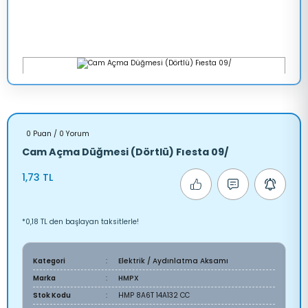
0 Puan / 0 Yorum
Cam Açma Düğmesi (Dörtlü) Fıesta 09/
1,73 TL
*0,18 TL den başlayan taksitlerle!
Kategori
Elektrik / Aydınlatma Aksamı
Marka
HMPX
Stok Kodu
HMP 8A6T 14A132 CC