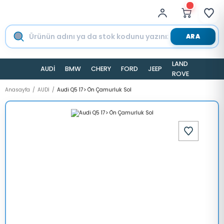
ARA
LAND
AUDİ
BMW
CHERY
FORD
JEEP
TESLA
ROVER
Anasayfa
AUDİ
Audi Q5 17> Ön Çamurluk Sol