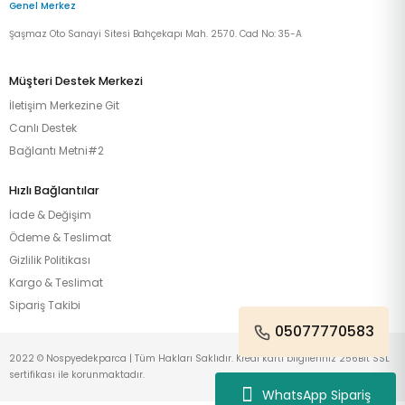
Genel Merkez
Şaşmaz Oto Sanayi Sitesi Bahçekapı Mah. 2570. Cad No: 35-A
Müşteri Destek Merkezi
İletişim Merkezine Git
Canlı Destek
Bağlantı Metni#2
Hızlı Bağlantılar
İade & Değişim
Ödeme & Teslimat
Gizlilik Politikası
Kargo & Teslimat
Sipariş Takibi
05077770583
2022 © Nospyedekparca | Tüm Hakları Saklıdır. Kredi kartı bilgileriniz 256Bit SSL
sertifikası ile korunmaktadır.
WhatsApp Sipariş