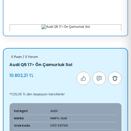
0 Puan / 0 Yorum
Audi Q5 17> Ön Çamurluk Sol
10.802,21 TL
*1.125,05 TL den başlayan taksitlerle!
Kategori
AUDİ
Marka
HMPX-ALM
Stok Kodu
GRD 99F94L