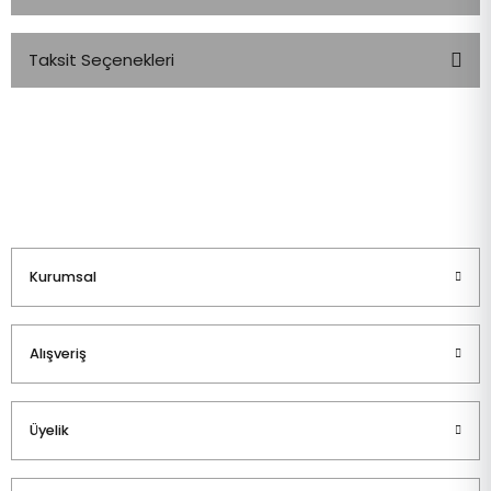
Taksit Seçenekleri
Bu ürüne ilk yorumu siz yapın!
Yorum Yaz
Kurumsal
Alışveriş
Üyelik