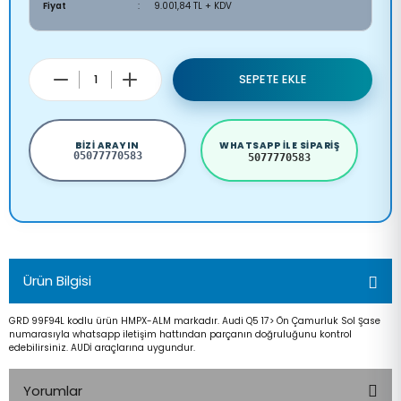
Fiyat
9.001,84 TL + KDV
SEPETE EKLE
BIZI ARAYIN
WHATSAPP ILE SIPARIŞ
05077770583
5077770583
Ürün Bilgisi
GRD 99F94L kodlu ürün HMPX-ALM markadır. Audi Q5 17> Ön Çamurluk Sol Şase
numarasıyla whatsapp iletişim hattından parçanın doğruluğunu kontrol
edebilirsiniz. AUDİ araçlarına uygundur.
Yorumlar