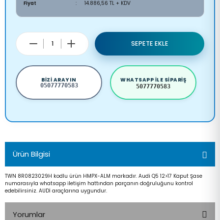
Fiyat
14.886,56 TL + KDV
SEPETE EKLE
BIZI ARAYIN
WHATSAPP ILE SIPARIŞ
05077770583
5077770583
Ürün Bilgisi
TWN 8R0823029H kodlu ürün HMPX-ALM markadır. Audi Q5 12>17 Kaput Şase
numarasıyla whatsapp iletişim hattından parçanın doğruluğunu kontrol
edebilirsiniz. AUDİ araçlarına uygundur.
Yorumlar