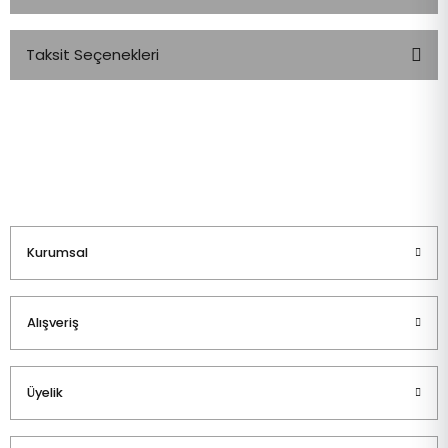
Taksit Seçenekleri
Bu ürüne ilk yorumu siz yapın!
Yorum Yaz
Kurumsal
Alışveriş
Üyelik