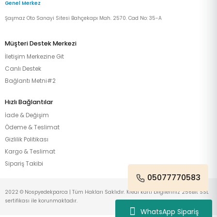
Genel Merkez
Şaşmaz Oto Sanayi Sitesi Bahçekapı Mah. 2570. Cad No: 35-A
Müşteri Destek Merkezi
İletişim Merkezine Git
Canlı Destek
Bağlantı Metni#2
Hızlı Bağlantılar
İade & Değişim
Ödeme & Teslimat
Gizlilik Politikası
Kargo & Teslimat
Sipariş Takibi
05077770583
2022 © Nospyedekparca | Tüm Hakları Saklıdır. Kredi kartı bilgileriniz 256Bit SSL
sertifikası ile korunmaktadır.
WhatsApp Sipariş