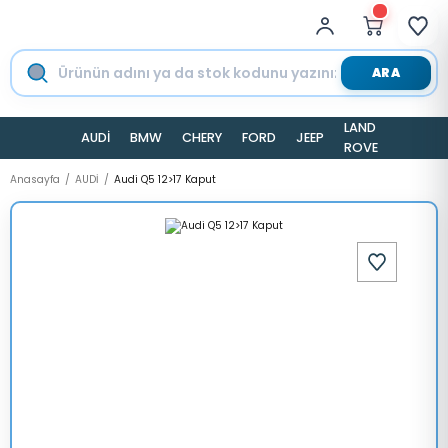
ARA
LAND
AUDİ
BMW
CHERY
FORD
JEEP
TESLA
ROVER
Anasayfa
AUDİ
Audi Q5 12>17 Kaput