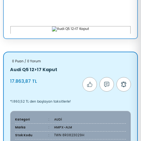
0 Puan / 0 Yorum
Audi Q5 12>17 Kaput
17.863,87 TL
*1.860,52 TL den başlayan taksitlerle!
Kategori
AUDİ
Marka
HMPX-ALM
Stok Kodu
TWN 8R0823029H