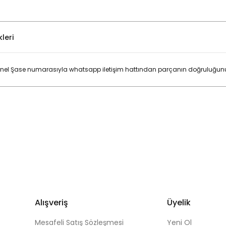
leri
el Şase numarasıyla whatsapp iletişim hattından parçanın doğruluğunu ko
Bu ürüne ilk yorumu siz yapın!
Yorum Yaz
Alışveriş
Üyelik
Mesafeli Satış Sözleşmesi
Yeni Ol