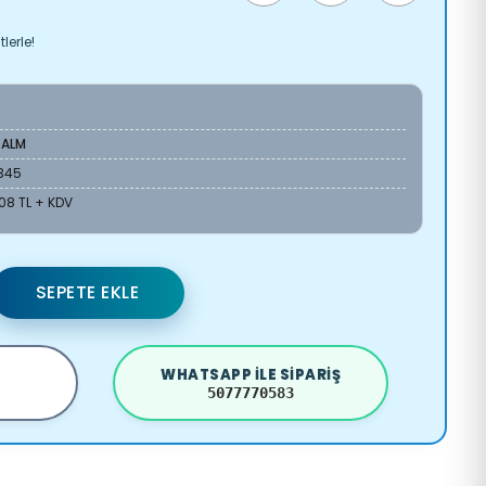
lerle!
-ALM
345
08 TL + KDV
SEPETE EKLE
WHATSAPP ILE SIPARIŞ
5077770583