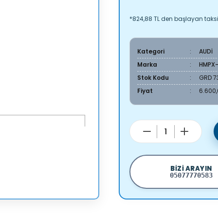
*824,88 TL den başlayan taksit
Kategori
AUDİ
Marka
HMPX
Stok Kodu
GRD 7
Fiyat
6.600,
BIZI ARAYIN
05077770583