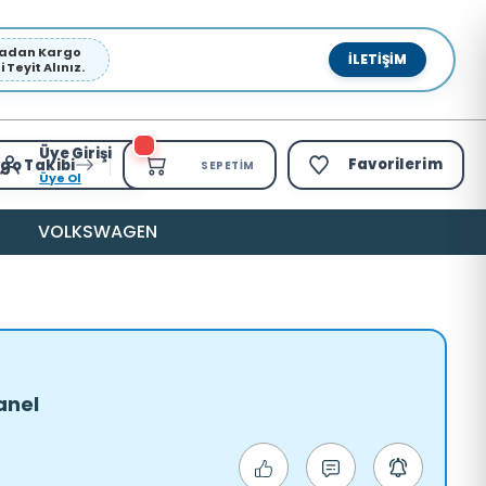
pmadan Kargo
İLETIŞIM
Teyit Alınız.
Üye Girişi
Favorilerim
go Takibi
SEPETIM
Üye Ol
VOLKSWAGEN
anel