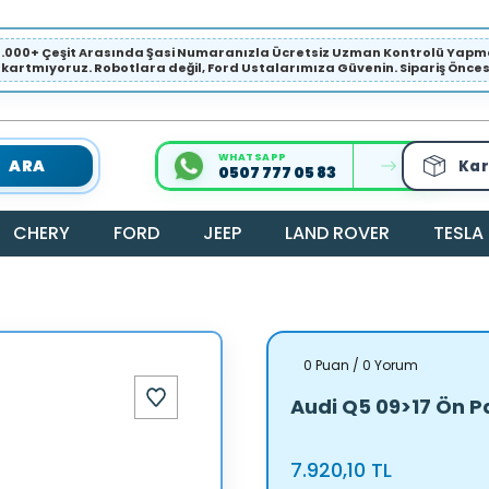
1.000+ Çeşit Arasında Şasi Numaranızla Ücretsiz Uzman Kontrolü Ya
ıkartmıyoruz. Robotlara değil, Ford Ustalarımıza Güvenin. Sipariş Öncesi 
WHATSAPP
ARA
Kar
0507 777 05 83
CHERY
FORD
JEEP
LAND ROVER
TESLA
0 Puan / 0 Yorum
Audi Q5 09>17 Ön P
7.920,10 TL