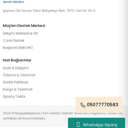
Genel Merkez
Şaşmaz Oto Sanayi Sitesi Bahçekapı Mah. 2570. Cad No: 35-A
Müşteri Destek Merkezi
İletişim Merkezine Git
Canlı Destek
Bağlantı Metni#2
Hızlı Bağlantılar
İade & Değişim
Ödeme & Teslimat
Gizlilik Politikası
Kargo & Teslimat
Sipariş Takibi
05077770583
2022 © Nospyedekparca | Tüm Hakları Saklıdır. Kredi kartı bilgileriniz 256Bit SSL
sertifikası ile korunmaktadır.
WhatsApp Sipariş