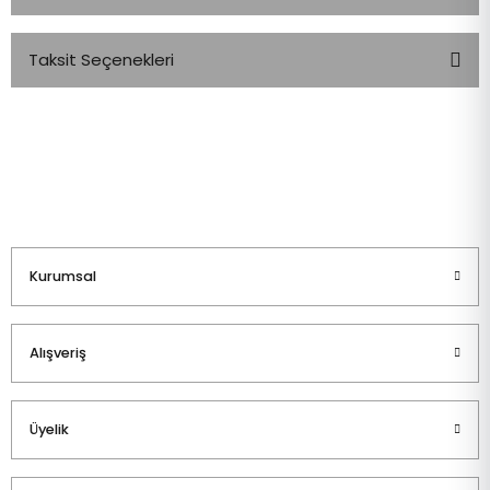
Taksit Seçenekleri
Bu ürüne ilk yorumu siz yapın!
Yorum Yaz
Kurumsal
Alışveriş
Üyelik