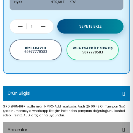
Fiyat
4.110,60 TL + KDV
SEPETE EKLE
BIZI ARAYIN
WHATSAPP ILE SIPARIŞ
05077770583
5077770583
Ürün Bilgisi
GRD BP0546FR kodlu ürün HMPX-ALM markadır. Audi Q5 09>12 Ön Tampon Sağ
Şase numarasıyla whatsapp iletişim hattından parçanın doğruluğunu kontrol
edebilirsiniz. AUDİ araçlarına uygundur.
Yorumlar