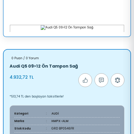
0 Puan / 0 Yorum
Audi Q5 09>12 Ön Tampon Sağ
4.932,72 TL
*513,74 TL den başlayan taksitlerle!
Kategori
AUDİ
Marka
HMPX-ALM
Stok Kodu
GRD BP0546FR