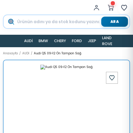
ARA
LAND
AUDİ
BMW
CHERY
FORD
JEEP
TESLA
ROVER
Anasayfa
AUDİ
Audi Q5 09>12 Ön Tampon Sağ