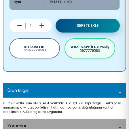
Fiyat
754,34 TL + KDV
SEPETE EKLE
BIZI ARAYIN
WHATSAPP ILE SIPARIŞ
05077770583
5077770583
Ürün Bilgisi
KIT 2519 kodlu ürün HMPX-ALM markadır. Audi Q3 12>> Kapı Gergisi - Arka Şase
numarasıyla whatsapp iletişim hattından parçanın doğruluğunu kontrol
edebilirsiniz. AUDİ araçlarına uygundur.
Yorumlar