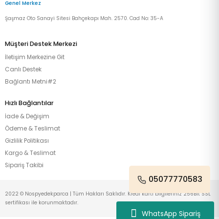
Genel Merkez
Şaşmaz Oto Sanayi Sitesi Bahçekapı Mah. 2570. Cad No: 35-A
Müşteri Destek Merkezi
İletişim Merkezine Git
Canlı Destek
Bağlantı Metni#2
Hızlı Bağlantılar
İade & Değişim
Ödeme & Teslimat
Gizlilik Politikası
Kargo & Teslimat
Sipariş Takibi
05077770583
2022 © Nospyedekparca | Tüm Hakları Saklıdır. Kredi kartı bilgileriniz 256Bit SSL
sertifikası ile korunmaktadır.
WhatsApp Sipariş