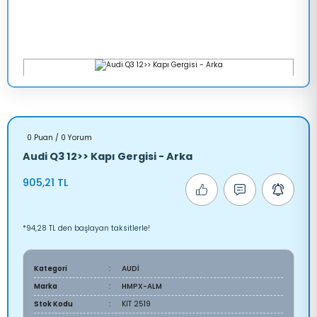
0 Puan / 0 Yorum
Audi Q3 12>> Kapı Gergisi - Arka
905,21 TL
*94,28 TL den başlayan taksitlerle!
Kategori
AUDİ
Marka
HMPX-ALM
Stok Kodu
KIT 2519