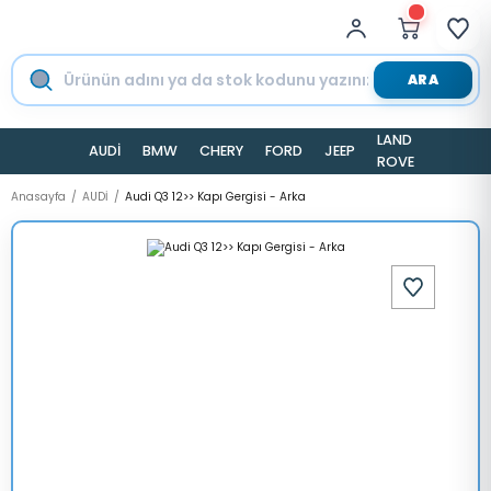
ARA
LAND
AUDİ
BMW
CHERY
FORD
JEEP
TESLA
ROVER
Anasayfa
AUDİ
Audi Q3 12>> Kapı Gergisi - Arka