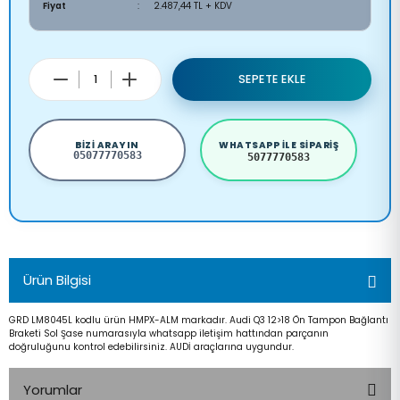
Fiyat
2.487,44 TL + KDV
SEPETE EKLE
BIZI ARAYIN
WHATSAPP ILE SIPARIŞ
05077770583
5077770583
Ürün Bilgisi
GRD LM8045L kodlu ürün HMPX-ALM markadır. Audi Q3 12>18 Ön Tampon Bağlantı
Braketi Sol Şase numarasıyla whatsapp iletişim hattından parçanın
doğruluğunu kontrol edebilirsiniz. AUDİ araçlarına uygundur.
Yorumlar