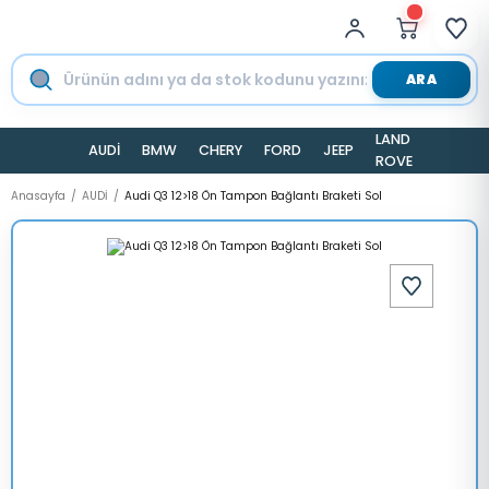
ARA
LAND
AUDİ
BMW
CHERY
FORD
JEEP
TESLA
ROVER
Anasayfa
AUDİ
Audi Q3 12>18 Ön Tampon Bağlantı Braketi Sol