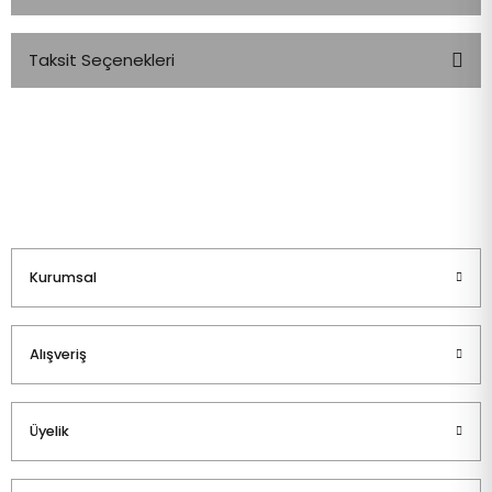
Taksit Seçenekleri
Bu ürüne ilk yorumu siz yapın!
Yorum Yaz
Kurumsal
Alışveriş
Üyelik