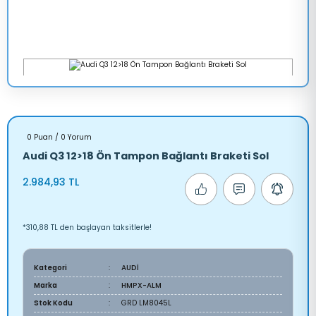
0 Puan / 0 Yorum
Audi Q3 12>18 Ön Tampon Bağlantı Braketi Sol
2.984,93 TL
*310,88 TL den başlayan taksitlerle!
Kategori
AUDİ
Marka
HMPX-ALM
Stok Kodu
GRD LM8045L