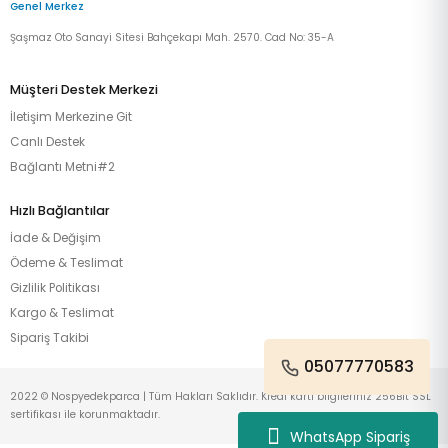
Genel Merkez
Şaşmaz Oto Sanayi Sitesi Bahçekapı Mah. 2570. Cad No: 35-A
Müşteri Destek Merkezi
İletişim Merkezine Git
Canlı Destek
Bağlantı Metni#2
Hızlı Bağlantılar
İade & Değişim
Ödeme & Teslimat
Gizlilik Politikası
Kargo & Teslimat
Sipariş Takibi
05077770583
2022 © Nospyedekparca | Tüm Hakları Saklıdır. Kredi kartı bilgileriniz 256Bit SSL
sertifikası ile korunmaktadır.
WhatsApp Sipariş