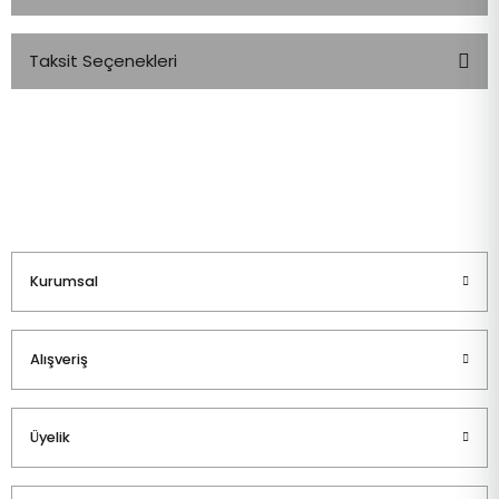
Taksit Seçenekleri
Bu ürüne ilk yorumu siz yapın!
Yorum Yaz
Kurumsal
Alışveriş
Üyelik