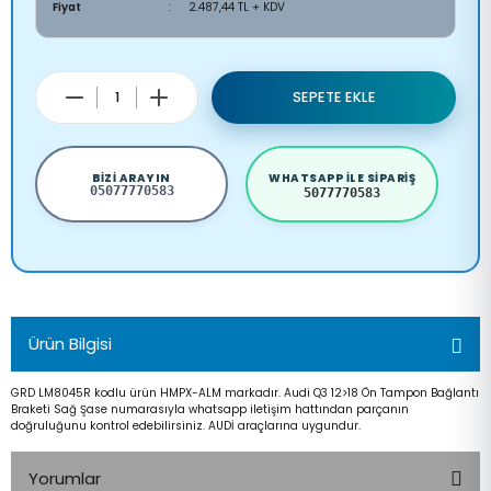
Fiyat
2.487,44 TL + KDV
SEPETE EKLE
BIZI ARAYIN
WHATSAPP ILE SIPARIŞ
05077770583
5077770583
Ürün Bilgisi
GRD LM8045R kodlu ürün HMPX-ALM markadır. Audi Q3 12>18 Ön Tampon Bağlantı
Braketi Sağ Şase numarasıyla whatsapp iletişim hattından parçanın
doğruluğunu kontrol edebilirsiniz. AUDİ araçlarına uygundur.
Yorumlar