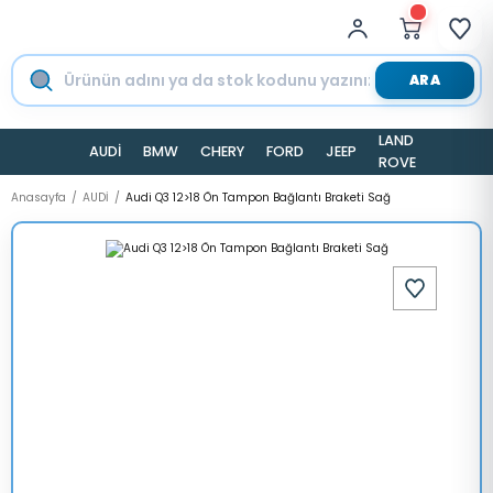
ARA
LAND
AUDİ
BMW
CHERY
FORD
JEEP
TESLA
ROVER
Anasayfa
AUDİ
Audi Q3 12>18 Ön Tampon Bağlantı Braketi Sağ