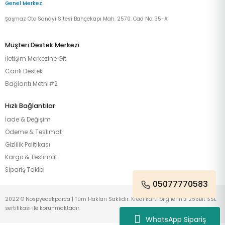
Genel Merkez
Şaşmaz Oto Sanayi Sitesi Bahçekapı Mah. 2570. Cad No: 35-A
Müşteri Destek Merkezi
İletişim Merkezine Git
Canlı Destek
Bağlantı Metni#2
Hızlı Bağlantılar
İade & Değişim
Ödeme & Teslimat
Gizlilik Politikası
Kargo & Teslimat
Sipariş Takibi
05077770583
2022 © Nospyedekparca | Tüm Hakları Saklıdır. Kredi kartı bilgileriniz 256Bit SSL
sertifikası ile korunmaktadır.
WhatsApp Sipariş