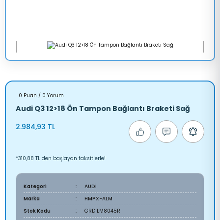
0 Puan / 0 Yorum
Audi Q3 12>18 Ön Tampon Bağlantı Braketi Sağ
2.984,93 TL
*310,88 TL den başlayan taksitlerle!
Kategori
AUDİ
Marka
HMPX-ALM
Stok Kodu
GRD LM8045R