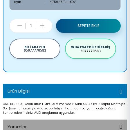
Fiyat
4.750,48 TL + KDV
SEPETE EKLE
BIZI ARAYIN
WHATSAPP ILE SIPARIŞ
05077770583
5077770583
Ürün Bilgisi
GRD BT0561AL kodlu ürün HMPX-ALM markadır. Audi A6-A7 12>18 Kaput Menteşesi
Sol Şase numarasıyla whatsapp iletişim hattından parçanın doğruluğunu
kontrol edebilirsiniz. AUDİ araçlarına uygundur.
Yorumlar