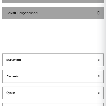
Taksit Seçenekleri
Bu ürüne ilk yorumu siz yapın!
Yorum Yaz
Kurumsal
Alışveriş
Üyelik