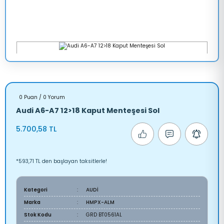
0 Puan / 0 Yorum
Audi A6-A7 12>18 Kaput Menteşesi Sol
5.700,58 TL
*593,71 TL den başlayan taksitlerle!
Kategori
AUDİ
Marka
HMPX-ALM
Stok Kodu
GRD BT0561AL