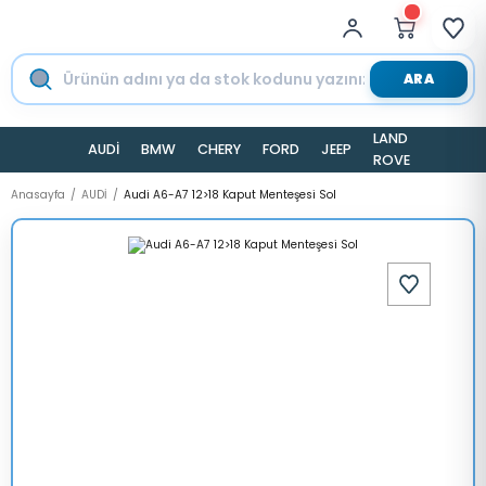
ARA
LAND
AUDİ
BMW
CHERY
FORD
JEEP
TESLA
ROVER
Anasayfa
AUDİ
Audi A6-A7 12>18 Kaput Menteşesi Sol