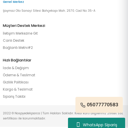
Genel Merkez
Şaşmaz Oto Sanayi Sitesi Bahçekapı Mah. 2570. Cad No: 35-A
Müşteri Destek Merkezi
İletişim Merkezine Git
Canlı Destek
Bağlantı Metni#2
Hızlı Bağlantılar
İade & Değişim
Ödeme & Teslimat
Gizlilik Politikası
Kargo & Teslimat
Sipariş Takibi
05077770583
2022 © Nospyedekparca | Tüm Hakları Saklıdır. Kredi kartı bilgileriniz 256Bit SSL
sertifikası ile korunmaktadır.
WhatsApp Sipariş