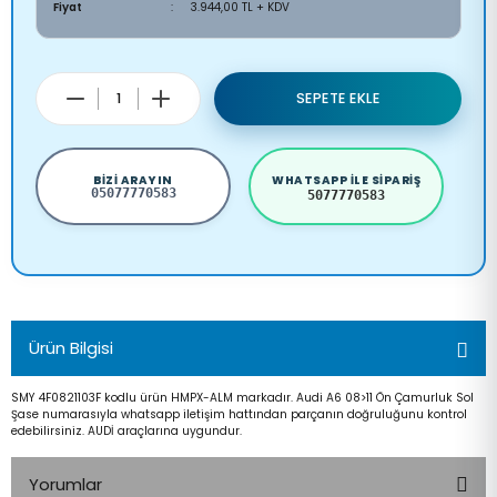
Fiyat
3.944,00 TL + KDV
SEPETE EKLE
BIZI ARAYIN
WHATSAPP ILE SIPARIŞ
05077770583
5077770583
Ürün Bilgisi
SMY 4F0821103F kodlu ürün HMPX-ALM markadır. Audi A6 08>11 Ön Çamurluk Sol
Şase numarasıyla whatsapp iletişim hattından parçanın doğruluğunu kontrol
edebilirsiniz. AUDİ araçlarına uygundur.
Yorumlar