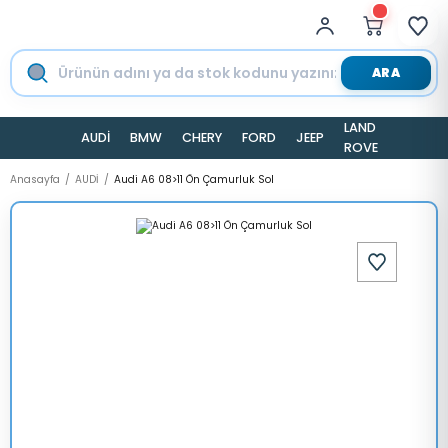
ARA
LAND
AUDİ
BMW
CHERY
FORD
JEEP
TESLA
ROVER
Anasayfa
AUDİ
Audi A6 08>11 Ön Çamurluk Sol