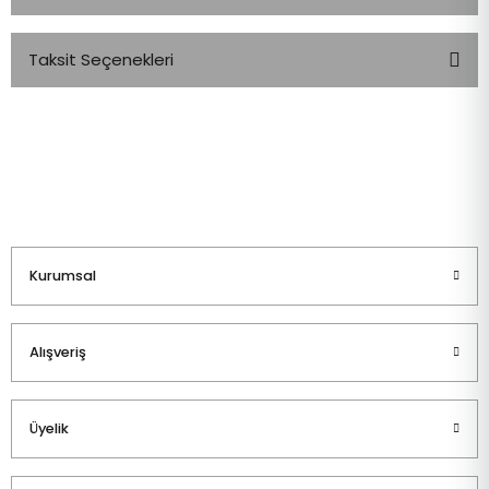
Taksit Seçenekleri
Bu ürüne ilk yorumu siz yapın!
Yorum Yaz
Kurumsal
Alışveriş
Üyelik