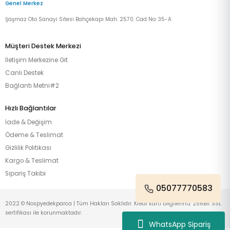
Genel Merkez
Şaşmaz Oto Sanayi Sitesi Bahçekapı Mah. 2570. Cad No: 35-A
Müşteri Destek Merkezi
İletişim Merkezine Git
Canlı Destek
Bağlantı Metni#2
Hızlı Bağlantılar
İade & Değişim
Ödeme & Teslimat
Gizlilik Politikası
Kargo & Teslimat
Sipariş Takibi
05077770583
2022 © Nospyedekparca | Tüm Hakları Saklıdır. Kredi kartı bilgileriniz 256Bit SSL
sertifikası ile korunmaktadır.
WhatsApp Sipariş