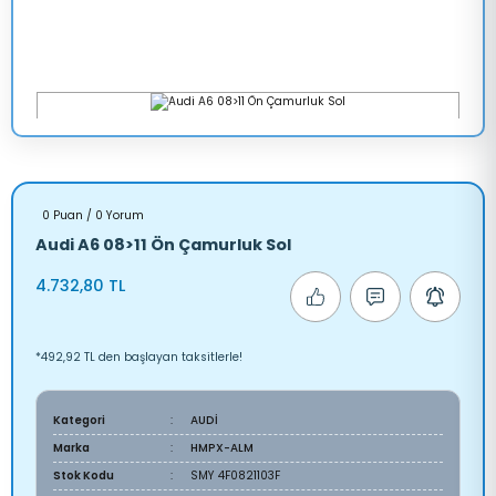
0 Puan / 0 Yorum
Audi A6 08>11 Ön Çamurluk Sol
4.732,80 TL
*492,92 TL den başlayan taksitlerle!
Kategori
AUDİ
Marka
HMPX-ALM
Stok Kodu
SMY 4F0821103F